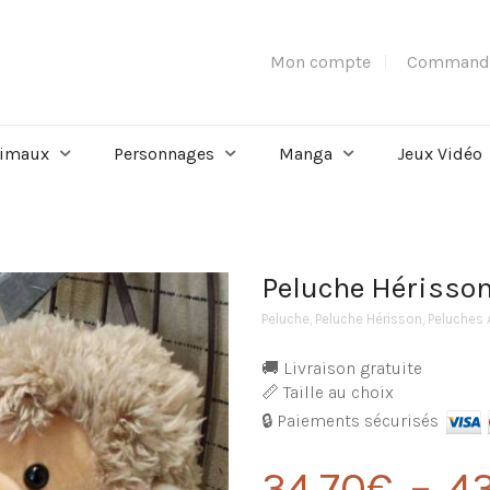
Mon compte
Command
imaux
Personnages
Manga
Jeux Vidéo
Peluche Hérisso
Peluche
,
Peluche Hérisson
,
Peluches
🚚 Livraison gratuite
📏 Taille au choix
🔒 Paiements sécurisés
34,70
€
–
4