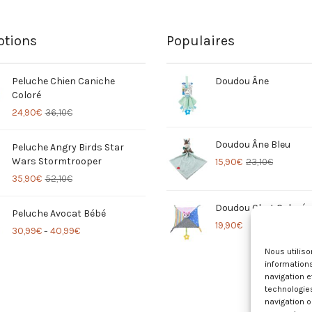
tions
Populaires
Peluche Chien Caniche
Doudou Âne
Coloré
24,90
€
36,10
€
Doudou Âne Bleu
Peluche Angry Birds Star
Wars Stormtrooper
15,90
€
23,10
€
35,90
€
52,10
€
Doudou Chat Coloré
Peluche Avocat Bébé
19,90
€
30,99
€
40,99
€
–
Nous utilis
informations
navigation e
technologie
navigation o