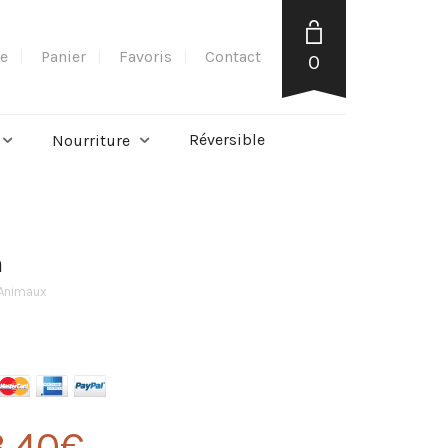
e
Panier
Favoris
Contact
0
Réversible
Nourriture
n
 Animaux
3,40
€