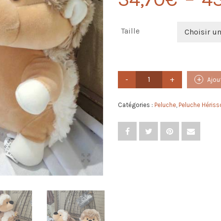
Taille
Choisir u
quantité
Ajou
de
Peluche
Hérisson
Catégories :
Peluche
,
Peluche Hériss