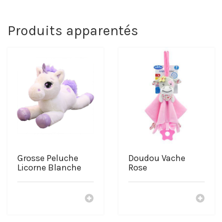
Peluche Tigre
Produits apparentés
Peluche Loutre
Peluche Souris
Peluche Crocodile
Peluche Caméléon
Peluche Pieuvre et Poulpe
Peluche Pingouin
Grosse Peluche
Doudou Vache
Licorne Blanche
Rose
Peluche Homard
Peluche Dragon
Peluche Dauphin