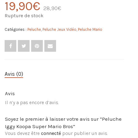
19,90
€
28,90
€
Peluche Loup
Peluche Les Schtroumpfs
Peluche Tokyo Ghoul
Peluche League of Legends
Peluche Donut
Rupture de stock
Peluche Panda
Peluche Pocoyo
Peluche Assassination Classroom
Peluche Sonic
Peluche Hamburger
Catégories :
Peluche
,
Peluche Jeux Vidéo
,
Peluche Mario
Peluche Perroquet
Peluche Hello Kitty
Peluche Brawl Stars
Peluche Croissant
Peluche Renard
Peluche Bob L’Éponge
Peluche Brioche
Peluche Requin
Peluche Pat’ Patrouille
Peluche Pot de Yaourt
Avis (0)
Peluche Serpent
Peluche Garfield
Peluche Tasse
Peluche Singe
Peluche Oeuf
Avis
Il n’y a pas encore d’avis.
Peluche Vache
Soyez le premier à laisser votre avis sur “Peluche
Peluche Taureau
Iggy Koopa Super Mario Bros”
Vous devez être
connecté
pour publier un avis.
Peluche Tortue