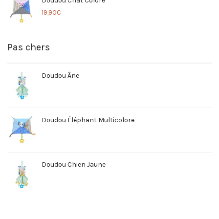
Doudou Chat Coloré
19,90
€
Peluche Otarie
Peluche Cygne
Pas chers
Peluche Écureuil
Doudou Âne
Peluche Hippocampe
Peluche Fourmi
Doudou Éléphant Multicolore
Peluche Chenille
Peluche Oie
Doudou Chien Jaune
Peluche Crabe
Peluche Bernard L’Hermite
Peluche Orque