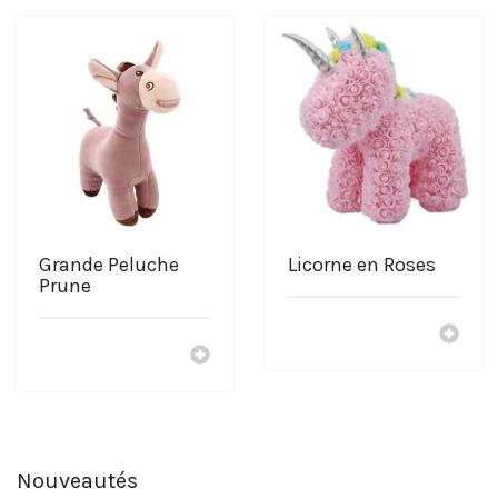
Peluche Hippopotame
Peluche Hibou et Chouette
Peluche Flamant Rose
Peluche Ours Polaire
Peluche Zèbre
Grande Peluche
Licorne en Roses
Prune
Peluche Cerf
Peluche Axolotl
Peluche Narval
Gros Ours en Peluche
Nouveautés
Nounours