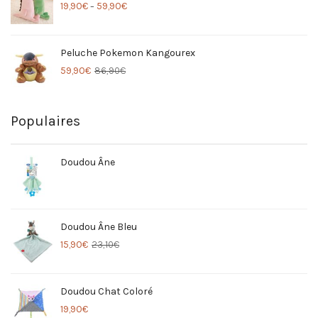
19,90
€
59,90
€
–
Peluche Otarie
Peluche Pokemon Kangourex
Peluche Cygne
59,90
€
86,90
€
Peluche Écureuil
Populaires
Peluche Hippocampe
Peluche Fourmi
Doudou Âne
Peluche Chenille
Peluche Oie
Doudou Âne Bleu
15,90
€
23,10
€
Peluche Crabe
Peluche Bernard L’Hermite
Doudou Chat Coloré
19,90
€
Peluche Orque