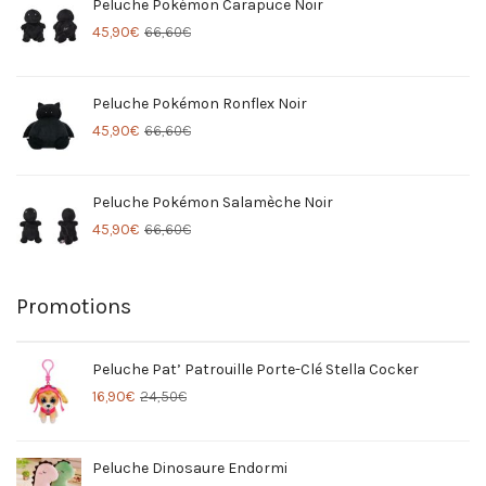
Peluche Pokémon Carapuce Noir
45,90
€
66,60
€
Peluche Raton Laveur
Peluche Oiseau
Peluche Pokémon Ronflex Noir
45,90
€
66,60
€
Peluche Chevreuil
Peluche Chauve-souris
Peluche Pokémon Salamèche Noir
45,90
€
66,60
€
Peluche Rhinocéros
Peluche Léopard
Promotions
Peluche Grenouille
Peluche Pat’ Patrouille Porte-Clé Stella Cocker
Peluche Hamster
16,90
€
24,50
€
Peluche Abeille
Peluche Dinosaure Endormi
Peluche Coccinelle