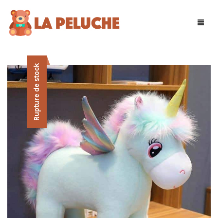
Rupture de stock
Accueil
Peluche
Doudou
Peluche Géante
Animaux
Peluche Kawaii
Doudou Chat
Personnages
Peluche Réaliste
Doudou Chien
Peluche Âne
Manga
Peluche Saint Valentin
Doudou Éléphant
Peluche Baleine
Peluche Totoro
Jeux Vidéo
Grosse Peluche
Doudou Lapin
Peluche Chat
Peluche Disney
Peluche Naruto