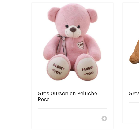
Choisir la Boutique La Pel
Service après-vente Français
Livraison offerte
Paiement sécurisé à 100%
Des peluches licornes pas chers
Nos peluches sont fabriquées avec amour
Gros Ourson en Peluche
Gro
Rose