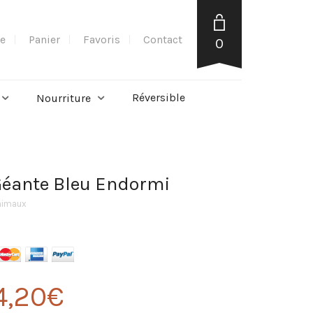
e
Panier
Favoris
Contact
0
Réversible
Nourriture
Géante Bleu Endormi
nimaux
4,20
€