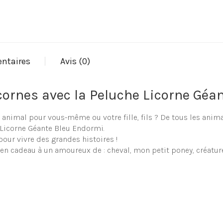
ntaires
Avis (0)
cornes avec la Peluche Licorne Géa
e animal pour vous-même ou votre fille, fils ? De tous les an
e Licorne Géante Bleu Endormi.
our vivre des grandes histoires !
 en cadeau à un amoureux de : cheval, mon petit poney, créature
che Licorne Géante Bleu Endormi