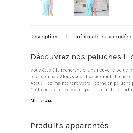
Description
Informations compléme
Découvrez nos peluches Li
Vous êtes à la recherche d’ une nouvelle peluch
les licornes ? Alors vous allez adorer la Peluch
Accueillez maintenant votre licorne en peluche p
Cette peluche très douce peut aussi être offerte
Caractéristique de la Pelu
Afficher plus
Peluche en forme de licorne de haute qualité
Ultra douce
Produits apparentés
Composition de la peluche : coton
Lavage à la main préférable