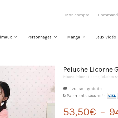
Mon compte
Command
imaux
Personnages
Manga
Jeux Vidéo
Peluche Licorne 
Peluche
,
Peluche Licorne
,
Peluches A
🚚 Livraison gratuite
🔒 Paiements sécurisés
53,50
€
–
9