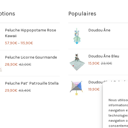
tions
Populaires
Peluche Hippopotame Rose
Doudou Âne
Kawaii
57,90
€
115,90
€
–
Doudou Âne Bleu
Peluche Licorne Gourmande
15,90
€
23,10
€
28,90
€
42,00
€
Doudou Chat Coloré
Peluche Pat’ Patrouille Stella
19,90
€
29,90
€
43,40
€
Nous utilis
informations
navigation e
technologie
navigation o
consentement