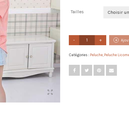
Tailles
Choisir u
quantité
Ajou
de
Peluche
Licorne
Catégories :
Peluche
,
Peluche Licorn
Géante
Bleu
Endormi