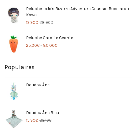
Peluche JoJo's Bizarre Adventure Coussin Bucciarati
Peluche Otarie
Kawaii
19,90
€
28,90
€
Peluche Cygne
Peluche Carotte Géante
Peluche Écureuil
25,00
€
80,00
€
–
Peluche Hippocampe
Populaires
Peluche Fourmi
Peluche Chenille
Doudou Âne
Peluche Oie
Peluche Crabe
Doudou Âne Bleu
15,90
€
23,10
€
Peluche Bernard L’Hermite
Peluche Orque