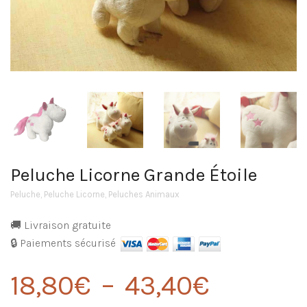
Nourriture
Sac à dos peluche
Doudou Ours
Peluche Cheval
Peluche Pikachu
Peluche One Piece
Peluche Pokémon
Peluche Marvel
Réversible
Doudou Panda
Peluche Chien
Peluche Chihiro
Peluche Dragon Ball
Peluche Minecraft
Peluche Avocat
Peluche Star Wars
Peluche Dinosaure
Peluche Grinch
Peluche Demon Slayer
Peluche Among Us
Peluche Banane
Peluche Roi Lion
0
Panier
Peluche Éléphant
Peluche Squid Game
Peluche Fairy Tail
Peluche Animal Crossing
Peluche Carotte
Peluche Coco
Peluche Girafe
Peluche Batman
Peluche Jujutsu Kaisen
Peluche Mario
Peluche Fraise
Peluche La Reine des Neiges
Peluche Licorne Grande Étoile
Peluche Koala
Peluche South Parks
Peluche Tokyo Revengers
Peluche Fall Guys
Peluche Citrouille
Peluche Ratatouille
Peluche
,
Peluche Licorne
,
Peluches Animaux
Peluche Lama et Alpaga
Peluche Harry Potter
Peluche Hunter X Hunter
Peluche Angry Birds
Peluche Sushi
Peluche Dumbo
🚚 Livraison gratuite
Peluche Lapin
Peluche Tortue Ninja
Peluche Genshin
Peluche Zelda
Peluche Baguette
Peluche Wall-e
🔒 Paiements sécurisé
Peluche Licorne
Peluche Shrek
Peluche My Hero Academia
Peluche Plante VS Zombies
Peluche Saucisse
18,80
€
–
43,40
€
Peluche Lion
Peluche les Animaux Fantastiques
Peluche Attaque des Titans
Peluche Fortnite
Peluche Crème Glacée