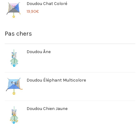
Doudou Chat Coloré
19,90
€
Peluche Rat
Peluche Jaguar
Pas chers
Peluche Blaireau
Doudou Âne
Peluche Kangourou
Peluche Cafard
Doudou Éléphant Multicolore
Peluche Espadon
Peluche Lézard
Doudou Chien Jaune
Peluche Toucan