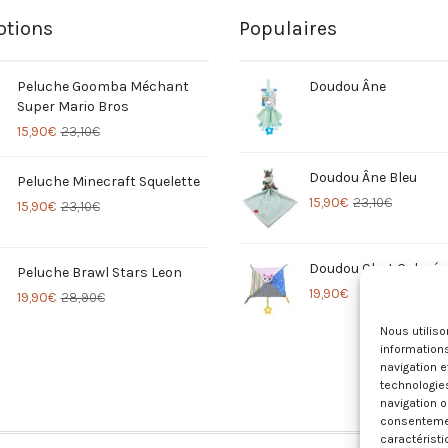
tions
Populaires
Peluche Goomba Méchant
Doudou Âne
Super Mario Bros
15,90
€
23,10
€
Doudou Âne Bleu
Peluche Minecraft Squelette
15,90
€
23,10
€
15,90
€
23,10
€
Doudou Chat Coloré
Peluche Brawl Stars Leon
19,90
€
19,90
€
28,90
€
Nous utilis
informations
navigation e
technologie
navigation o
consentement
caractéristi