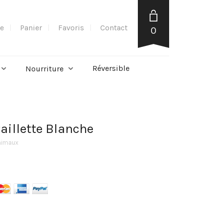
e
Panier
Favoris
Contact
0
Réversible
Nourriture
aillette Blanche
nimaux