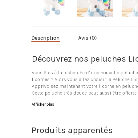
Description
Avis (0)
Découvrez nos peluches Lic
Vous êtes à la recherche d’ une nouvelle peluche
licornes ? Alors vous allez choisir la Peluche Lic
Apprivoisez maintenant votre licorne en peluche
Cette peluche très douce peut aussi être offerte
Caractéristique de la Peluc
Afficher plus
Peluche en forme de licorne de grande qualité
Ultra douce
Produits apparentés
Composition de la peluche : coton
Lavage à la main préférable