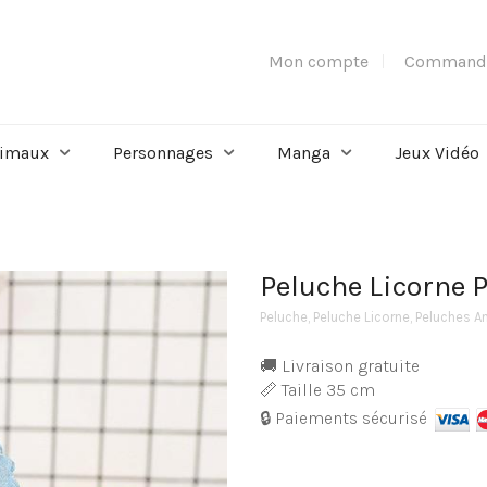
Mon compte
Command
imaux
Personnages
Manga
Jeux Vidéo
Peluche Licorne P
Peluche
,
Peluche Licorne
,
Peluches A
🚚 Livraison gratuite
📏 Taille 35 cm
🔒 Paiements sécurisé