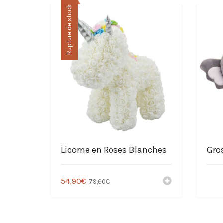
Rupture de stock
Choisir la Boutique La Pel
Service Français
Livraison offerte
Paiement sécurisé à 100%
Des peluches licornes pas chers
Nos peluches sont fabriquées avec douceur
Licorne en Roses Blanches
Gro
54,90
€
79,60
€