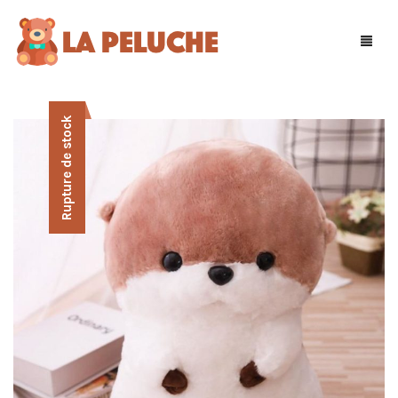
Rupture de stock
Accueil
Peluche
Doudou
Peluche Géante
Animaux
Peluche Kawaii
Doudou Chat
Personnages
Peluche Réaliste
Doudou Chien
Peluche Âne
Manga
Peluche Saint Valentin
Doudou Éléphant
Peluche Baleine
Peluche Totoro
Jeux Vidéo
Grosse Peluche
Doudou Lapin
Peluche Chat
Peluche Disney
Peluche Naruto