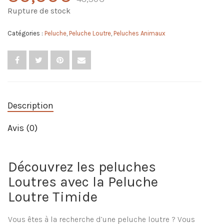
Rupture de stock
Peluche Loup
Peluche Les Schtroumpfs
Peluche Tokyo Ghoul
Peluche League of Legends
Peluche Donut
Catégories :
Peluche
,
Peluche Loutre
,
Peluches Animaux
Peluche Panda
Peluche Pocoyo
Peluche Assassination Classroom
Peluche Sonic
Peluche Hamburger
Peluche Perroquet
Peluche Hello Kitty
Peluche Brawl Stars
Peluche Croissant
Peluche Renard
Peluche Bob L’Éponge
Peluche Brioche
Description
Peluche Requin
Peluche Pat’ Patrouille
Peluche Pot de Yaourt
Avis (0)
Peluche Serpent
Peluche Garfield
Peluche Tasse
Peluche Singe
Peluche Oeuf
Découvrez les peluches
Peluche Vache
Loutres avec la Peluche
Loutre Timide
Peluche Taureau
Peluche Tortue
Vous êtes à la recherche d’une peluche loutre ? Vous