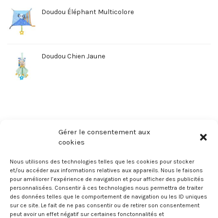
Doudou Éléphant Multicolore
Peluche Rat
Peluche Jaguar
Doudou Chien Jaune
Peluche Blaireau
Peluche Kangourou
Peluche Cafard
Accueil
Peluche Espadon
Gérer le consentement aux
cookies
Blog
Peluche Lézard
Nous utilisons des technologies telles que les cookies pour stocker
F.A.Q.
et/ou accéder aux informations relatives aux appareils. Nous le faisons
Peluche Toucan
pour améliorer l’expérience de navigation et pour afficher des publicités
Mentions légales
personnalisées. Consentir à ces technologies nous permettra de traiter
des données telles que le comportement de navigation ou les ID uniques
CGV
sur ce site. Le fait de ne pas consentir ou de retirer son consentement
peut avoir un effet négatif sur certaines fonctonnalités et