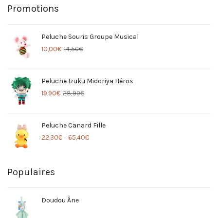
Promotions
Peluche Raton Laveur
Peluche Souris Groupe Musical
Peluche Oiseau
10,00
€
14,50
€
Peluche Chevreuil
Peluche Izuku Midoriya Héros
Peluche Chauve-souris
19,90
€
28,90
€
Peluche Rhinocéros
Peluche Canard Fille
Peluche Léopard
22,30
€
65,40
€
–
Peluche Grenouille
Populaires
Peluche Hamster
Peluche Abeille
Doudou Âne
Peluche Coccinelle