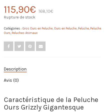
115,90
€
Peluche Loup
Peluche Les Schtroumpfs
Peluche Tokyo Ghoul
Peluche League of Legends
Peluche Donut
168,10
€
Rupture de stock
Peluche Panda
Peluche Pocoyo
Peluche Assassination Classroom
Peluche Sonic
Peluche Hamburger
Catégories :
Gros Ours en Peluche
,
Ours en Peluche
,
Peluche
,
Peluche
Peluche Perroquet
Peluche Hello Kitty
Peluche Brawl Stars
Peluche Croissant
Ours
,
Peluches Animaux
Peluche Renard
Peluche Bob L’Éponge
Peluche Brioche
Peluche Requin
Peluche Pat’ Patrouille
Peluche Pot de Yaourt
Peluche Serpent
Peluche Garfield
Peluche Tasse
Description
Peluche Singe
Peluche Oeuf
Avis (0)
Peluche Vache
Caractéristique de la Peluche
Peluche Taureau
Ours Grizzly Gigantesque
Peluche Tortue