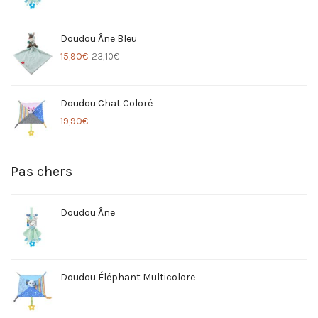
Peluche Otarie
Doudou Âne Bleu
15,90
€
23,10
€
Peluche Cygne
Peluche Écureuil
Doudou Chat Coloré
19,90
€
Peluche Hippocampe
Peluche Fourmi
Pas chers
Peluche Chenille
Doudou Âne
Peluche Oie
Peluche Crabe
Doudou Éléphant Multicolore
Peluche Bernard L’Hermite
Peluche Orque