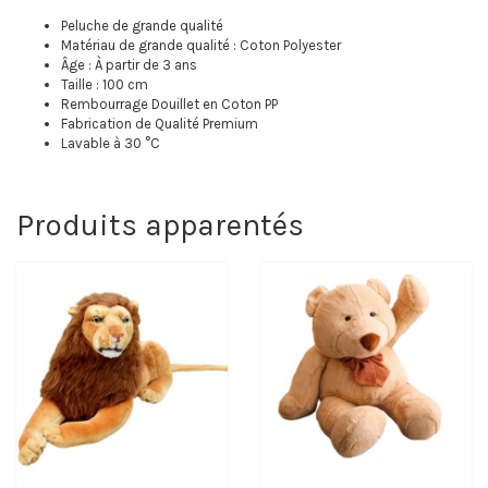
Peluche de grande qualité
Peluche Tigre
Matériau de grande qualité : Coton Polyester
Âge : À partir de 3 ans
Peluche Loutre
Taille : 100 cm
Rembourrage Douillet en Coton PP
Fabrication de Qualité Premium
Peluche Souris
Lavable à 30 °C
Peluche Crocodile
Produits apparentés
Peluche Caméléon
Peluche Pieuvre et Poulpe
Peluche Pingouin
Peluche Homard
Peluche Dragon
Peluche Dauphin