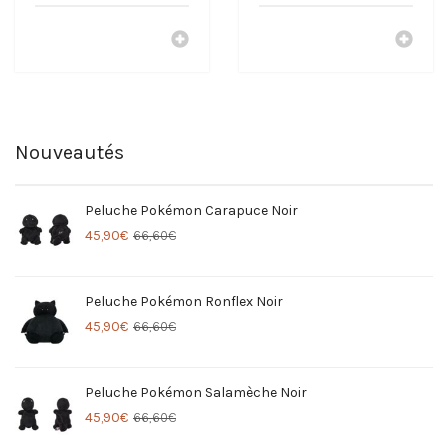
Nounours Géant
Ours en Peluche
Peluche Poussin
Nouveautés
Peluche Paresseux
Peluche Pokémon Carapuce Noir
Peluche Poisson
45,90
€
66,60
€
Peluche Escargot
Peluche Pokémon Ronflex Noir
Peluche Panthère
45,90
€
66,60
€
Peluche Calamar
Peluche Pokémon Salamèche Noir
Peluche Phoque
45,90
€
66,60
€
Peluche Raie