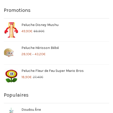
Promotions
Peluche Raton Laveur
Peluche Oiseau
Peluche Disney Mushu
49,90
€
69,90
€
Peluche Chevreuil
Peluche Chauve-souris
Peluche Hérisson Bébé
28,10
€
43,20
€
–
Peluche Rhinocéros
Peluche Léopard
Peluche Fleur de Feu Super Mario Bros
18,90
€
27,40
€
Peluche Grenouille
Peluche Hamster
Populaires
Peluche Abeille
Doudou Âne
Peluche Coccinelle