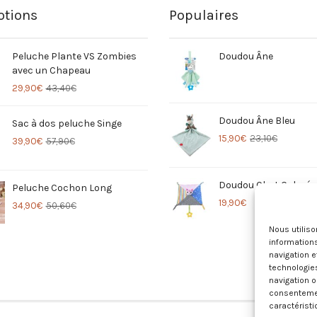
tions
Populaires
Peluche Plante VS Zombies
Doudou Âne
avec un Chapeau
29,90
€
43,40
€
Doudou Âne Bleu
Sac à dos peluche Singe
15,90
€
23,10
€
39,90
€
57,90
€
Doudou Chat Coloré
Peluche Cochon Long
19,90
€
34,90
€
50,60
€
Nous utilis
informations
navigation e
technologie
navigation o
consentement
caractéristi