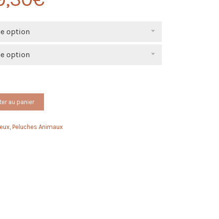
ne option
ne option
ter au panier
seux
,
Peluches Animaux