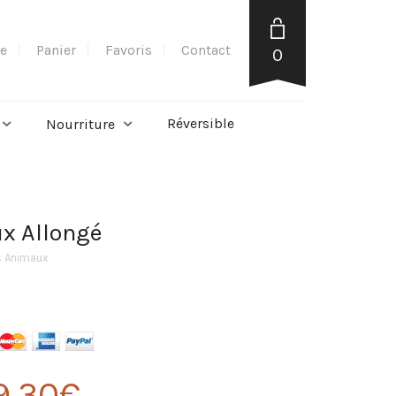
e
Panier
Favoris
Contact
0
Réversible
Nourriture
x Allongé
s Animaux
9,30
€