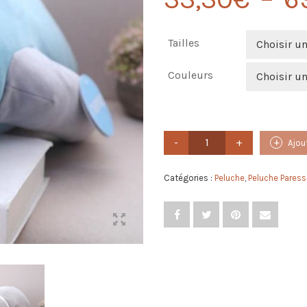
Tailles
Choisir u
Couleurs
Choisir u
quantité
Ajou
de
Peluche
Paresseux
Catégories :
Peluche
,
Peluche Pares
Allongé