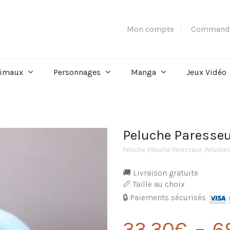
Mon compte
Command
imaux
Personnages
Manga
Jeux Vidéo
Peluche Paresseu
Peluche
,
Peluche Paresseux
,
Peluche
🚚 Livraison gratuite
📏 Taille au choix
🔒 Paiements sécurisés
33,30
€
–
6