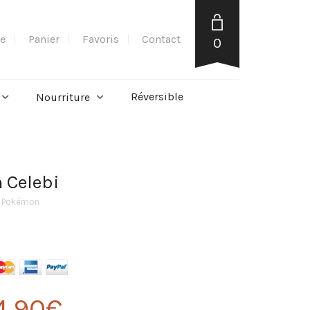
e
Panier
Favoris
Contact
0
Réversible
Nourriture
 Celebi
e Pokémon
4,90
€