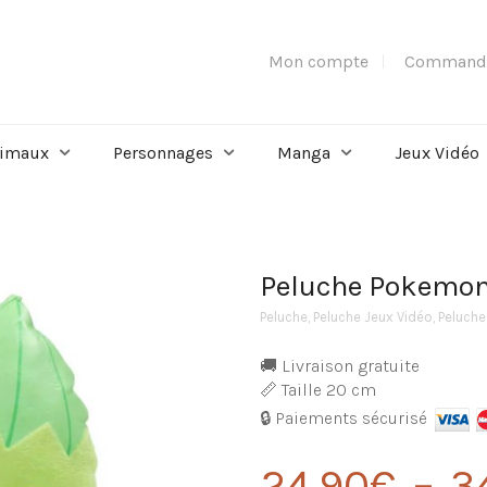
Mon compte
Command
imaux
Personnages
Manga
Jeux Vidéo
Peluche Pokemon
Peluche
,
Peluche Jeux Vidéo
,
Peluch
🚚 Livraison gratuite
📏 Taille 20 cm
🔒 Paiements sécurisé
24,90
€
–
3