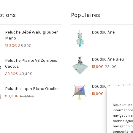
tions
Populaires
Peluche Bébé Waluigi Super
Doudou Âne
Mario
19,90
€
28,90
€
Doudou Âne Bleu
Peluche Plante VS Zombies
Cactus
15,90
€
23,10
€
29,90
€
43,40
€
Doudou Chat Coloré
Peluche Lapin Blanc Oreiller
19,90
€
90,00
€
130,50
€
Nous utilis
informations
navigation e
technologie
navigation o
consentement