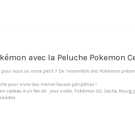
okémon avec la Peluche Pokemon Ce
pour vous ou votre petit ? De l’ensemble des Pokémon présen
e pour vivre des merveilleuses péripéties !
 en cadeau à un fan de : jeux vidéo, Pokémon GO, Sacha, Bourg 
Pokédex
uche Pokemon Celebi