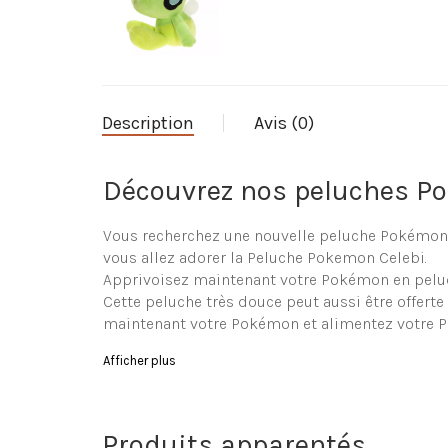
Description
Avis (0)
Découvrez nos peluches P
Vous recherchez une nouvelle peluche Pokémon 
vous allez adorer la Peluche Pokemon Celebi.
Apprivoisez maintenant votre Pokémon en peluch
Cette peluche très douce peut aussi être offerte
maintenant votre Pokémon et alimentez votre 
Caractéristique de la Pel
Afficher plus
Peluche en forme de Pokémon de grande qualité
Ultra douce
Produits apparentés
Composition de la peluche : coton