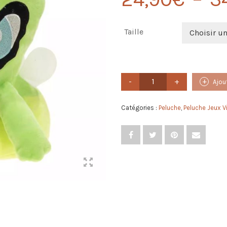
Taille
Choisir u
quantité
Ajou
de
Peluche
Pokemon
Catégories :
Peluche
,
Peluche Jeux V
Celebi