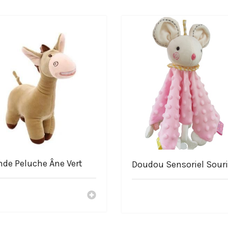
uche
ur de Pokémon !
nde Peluche Âne Vert
Doudou Sensoriel Sour