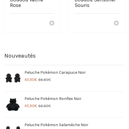
Rose
Souris
Nounours Géant
Ours en Peluche
Peluche Poussin
Peluche Paresseux
Nouveautés
Peluche Poisson
Peluche Pokémon Carapuce Noir
Peluche Escargot
45,90
€
66,60
€
Peluche Panthère
Peluche Pokémon Ronflex Noir
Peluche Calamar
45,90
€
66,60
€
Peluche Phoque
Peluche Pokémon Salamèche Noir
Peluche Raie