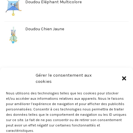
Doudou Éléphant Multicolore
Peluche Rat
Peluche Jaguar
Doudou Chien Jaune
Peluche Blaireau
Peluche Kangourou
Peluche Cafard
Accueil
Gérer le consentement aux
Peluche Espadon
cookies
Blog
Peluche Lézard
Nous utilisons des technologies telles que les cookies pour stocker
F.A.Q.
et/ou accéder aux informations relatives aux appareils. Nous le faisons
pour améliorer l’expérience de navigation et pour afficher des publicités
Mentions légales
Peluche Toucan
personnalisées. Consentir à ces technologies nous permettra de traiter
des données telles que le comportement de navigation ou les ID uniques
CGV
sur ce site. Le fait de ne pas consentir ou de retirer son consentement
peut avoir un effet négatif sur certaines fonctonnalités et
caractéristiques.