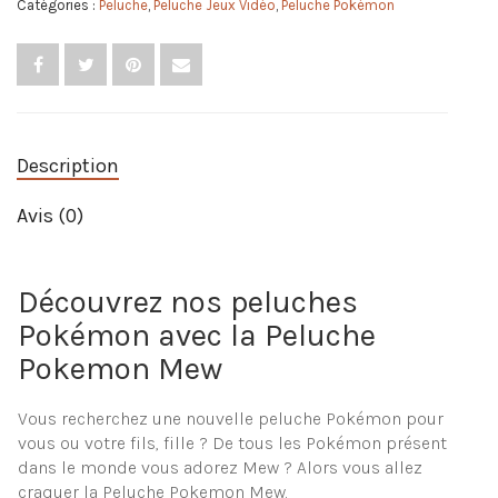
Catégories :
Peluche
,
Peluche Jeux Vidéo
,
Peluche Pokémon
Peluche Loup
Peluche Les Schtroumpfs
Peluche Tokyo Ghoul
Peluche League of Legends
Peluche Donut
Peluche Panda
Peluche Pocoyo
Peluche Assassination Classroom
Peluche Sonic
Peluche Hamburger
Peluche Perroquet
Peluche Hello Kitty
Peluche Brawl Stars
Peluche Croissant
Description
Peluche Renard
Peluche Bob L’Éponge
Peluche Brioche
Avis (0)
Peluche Requin
Peluche Pat’ Patrouille
Peluche Pot de Yaourt
Peluche Serpent
Peluche Garfield
Peluche Tasse
Découvrez nos peluches
Pokémon avec la Peluche
Peluche Singe
Peluche Oeuf
Pokemon Mew
Peluche Vache
Vous recherchez une nouvelle peluche Pokémon pour
Peluche Taureau
vous ou votre fils, fille ? De tous les Pokémon présent
dans le monde vous adorez Mew ? Alors vous allez
Peluche Tortue
craquer la Peluche Pokemon Mew.