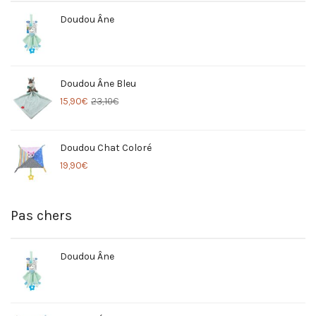
Doudou Âne
Peluche Otarie
Peluche Cygne
Doudou Âne Bleu
Peluche Écureuil
15,90
€
23,10
€
Peluche Hippocampe
Doudou Chat Coloré
Peluche Fourmi
19,90
€
Peluche Chenille
Pas chers
Peluche Oie
Peluche Crabe
Doudou Âne
Peluche Bernard L’Hermite
Peluche Orque