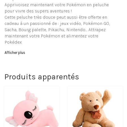
Apprivoisez maintenant votre Pokémon en peluche
Peluche Tigre
pour vivre des supers aventures !
Cette peluche très douce peut aussi être offerte en
Peluche Loutre
cadeau à un passionné de : jeux vidéo, Pokémon GO,
Sacha, Bourg palette, Pikachu, Nintendo… Attrapez
Peluche Souris
maintenant votre Pokémon et alimentez votre
Pokédex
Peluche Crocodile
Caractéristique de la Peluche
Afficher plus
Pokemon Mew
Peluche Caméléon
Peluche Pieuvre et Poulpe
Peluche en forme de Pokémon de haute qualité
Produits apparentés
Ultra douce
Composition de la peluche : coton
Peluche Pingouin
Laver à la main de préférence
Choisir la Boutique La
Peluche Homard
Peluche
Peluche Dragon
Service Français
Peluche Dauphin
Livraison gratuite