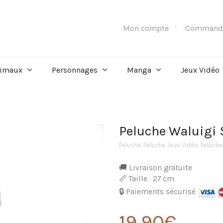
Mon compte
Command
imaux
Personnages
Manga
Jeux Vidéo
Peluche Waluigi 
Peluche
,
Peluche Jeux Vidéo
,
Peluche
🚚 Livraison gratuite
📏 Taille : 27 cm
🔒 Paiements sécurisé
19,90
€