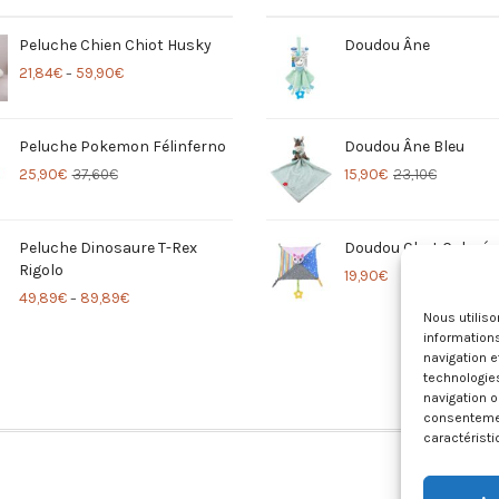
Peluche Chien Chiot Husky
Doudou Âne
21,84
€
59,90
€
–
Peluche Pokemon Félinferno
Doudou Âne Bleu
25,90
€
37,60
€
15,90
€
23,10
€
Peluche Dinosaure T-Rex
Doudou Chat Coloré
Rigolo
19,90
€
49,89
€
89,89
€
–
Nous utilis
informations
navigation e
technologie
navigation o
consentement
caractéristi