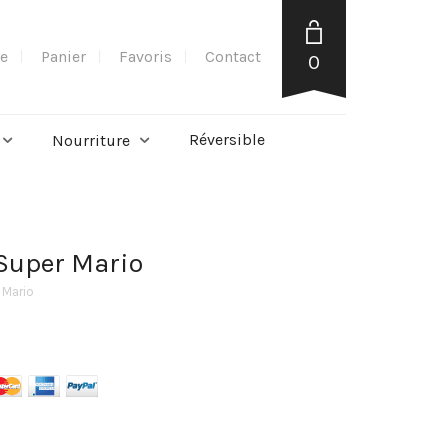
e
Panier
Favoris
Contact
0
Réversible
Nourriture
Super Mario
 Mario