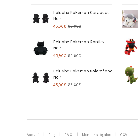
Peluche Pokémon Carapuce
Noir
45,90
€
66,60
€
Peluche Pokémon Ronflex
Noir
45,90
€
66,60
€
Peluche Pokémon Salamèche
Noir
45,90
€
66,60
€
Accueil
Blog
F.A.Q.
Mentions légales
CGV