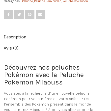
Catégories :
Peluche
,
Peluche Jeux Vidéo
,
Peluche Pokémon
Peluche Loup
Peluche Les Schtroumpfs
Peluche Tokyo Ghoul
Peluche League of Legends
Peluche Donut
Peluche Panda
Peluche Pocoyo
Peluche Assassination Classroom
Peluche Sonic
Peluche Hamburger
Peluche Perroquet
Peluche Hello Kitty
Peluche Brawl Stars
Peluche Croissant
Description
Peluche Renard
Peluche Bob L’Éponge
Peluche Brioche
Avis (0)
Peluche Requin
Peluche Pat’ Patrouille
Peluche Pot de Yaourt
Peluche Serpent
Peluche Garfield
Peluche Tasse
Découvrez nos peluches
Pokémon avec la Peluche
Peluche Singe
Peluche Oeuf
Pokemon Miaouss
Peluche Vache
Vous êtes à la recherche d’ une nouvelle peluche
Peluche Taureau
Pokémon pour vous-même ou votre enfant ? De
l’ensemble des Pokémon présent dans le monde
Peluche Tortue
vous admirez Miaouss ? Alors vous allez adorer la