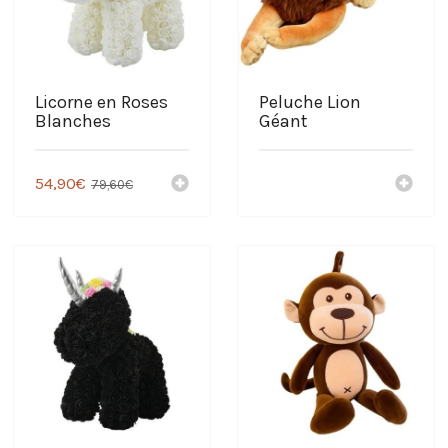
Service Français
Livraison offerte
Peluche Hippopotame
Paiement 100% sécurisé
Des peluches Pokémon pas chers
Nos peluches sont créées avec coeur
Peluche Hibou et Chouette
Licorne en Roses
Peluche Lion
Attrapez les tous et devenez le meilleur dresseur de
Blanches
Géant
Pokémon !
Peluche Flamant Rose
Peluche Ours Polaire
54,90
€
79,60
€
Peluche Zèbre
Peluche Cerf
Peluche Axolotl
Peluche Narval
Gros Ours en Peluche
Nounours