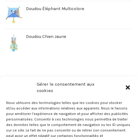
Doudou Éléphant Multicolore
Peluche Rat
Peluche Jaguar
Doudou Chien Jaune
Peluche Blaireau
Peluche Kangourou
Peluche Cafard
Peluche Espadon
Accueil
Gérer le consentement aux
cookies
Blog
Peluche Lézard
Nous utilisons des technologies telles que les cookies pour stocker
F.A.Q.
et/ou accéder aux informations relatives aux appareils. Nous le faisons
Peluche Toucan
pour améliorer l’expérience de navigation et pour afficher des publicités
Mentions légales
personnalisées. Consentir à ces technologies nous permettra de traiter
des données telles que le comportement de navigation ou les ID uniques
CGV
sur ce site. Le fait de ne pas consentir ou de retirer son consentement
peut avoir un effet négatif sur certaines fonctonnalités et