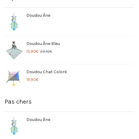
Peluche Otarie
Doudou Âne
Peluche Cygne
Peluche Écureuil
Doudou Âne Bleu
15,90
€
23,10
€
Peluche Hippocampe
Peluche Fourmi
Doudou Chat Coloré
19,90
€
Peluche Chenille
Peluche Oie
Pas chers
Peluche Crabe
Doudou Âne
Peluche Bernard L’Hermite
Peluche Orque