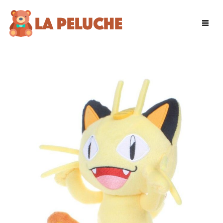
Accueil
Peluche
Doudou
Peluche Géante
Animaux
Peluche Kawaii
Doudou Chat
Personnages
Peluche Réaliste
Doudou Chien
Peluche Âne
Manga
Peluche Saint Valentin
Doudou Éléphant
Peluche Baleine
Peluche Totoro
Jeux Vidéo
Grosse Peluche
Doudou Lapin
Peluche Chat
Peluche Disney
Peluche Naruto