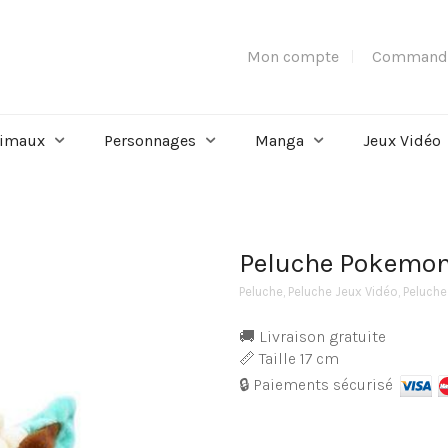
Mon compte
Command
imaux
Personnages
Manga
Jeux Vidéo
Peluche Pokemon 
Peluche
,
Peluche Jeux Vidéo
,
Peluch
🚚 Livraison gratuite
📏 Taille 17 cm
🔒 Paiements sécurisé