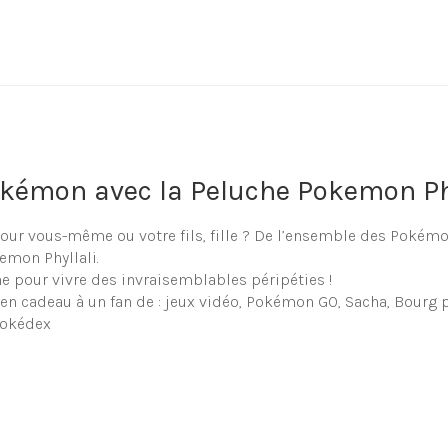
kémon avec la Peluche Pokemon Ph
ur vous-même ou votre fils, fille ? De l’ensemble des Pokém
kemon Phyllali.
 pour vivre des invraisemblables péripéties !
 en cadeau à un fan de : jeux vidéo, Pokémon GO, Sacha, Bourg 
Pokédex
che Pokemon Phyllali