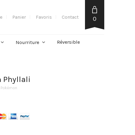
e
Panier
Favoris
Contact
0
Réversible
Nourriture
Phyllali
e Pokémon