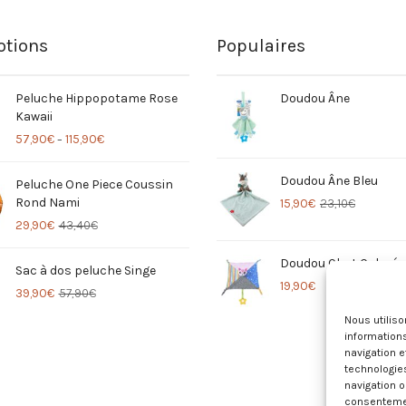
tions
Populaires
Peluche Hippopotame Rose
Doudou Âne
Kawaii
57,90
€
115,90
€
–
Doudou Âne Bleu
Peluche One Piece Coussin
Rond Nami
15,90
€
23,10
€
29,90
€
43,40
€
Doudou Chat Coloré
Sac à dos peluche Singe
19,90
€
39,90
€
57,90
€
Nous utilis
informations
navigation e
technologie
navigation o
consentement