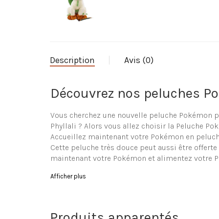
Description
Avis (0)
Découvrez nos peluches Po
Vous cherchez une nouvelle peluche Pokémon po
Phyllali ? Alors vous allez choisir la Peluche Po
Accueillez maintenant votre Pokémon en peluche
Cette peluche très douce peut aussi être offerte
maintenant votre Pokémon et alimentez votre 
Caractéristique de la Pelu
Afficher plus
Peluche en forme de Pokémon de grande qualité
Ultra douce
Produits apparentés
Composition de la peluche : coton