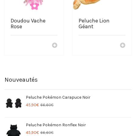
Nounours Géant
Doudou Vache
Peluche Lion
Ours en Peluche
Rose
Géant
Peluche Poussin
Peluche Paresseux
Peluche Poisson
Nouveautés
Peluche Escargot
Peluche Panthère
Peluche Pokémon Carapuce Noir
45,90
€
66,60
€
Peluche Calamar
Peluche Phoque
Peluche Pokémon Ronflex Noir
45,90
€
66,60
€
Peluche Raie