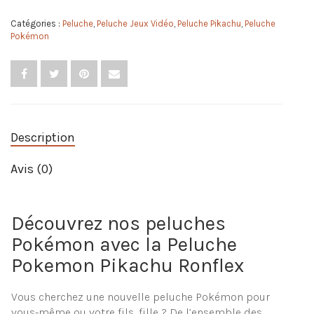
Peluche Loup
Peluche Les Schtroumpfs
Peluche Tokyo Ghoul
Peluche League of Legends
Peluche Donut
Catégories :
Peluche
,
Peluche Jeux Vidéo
,
Peluche Pikachu
,
Peluche
Pokémon
Peluche Panda
Peluche Pocoyo
Peluche Assassination Classroom
Peluche Sonic
Peluche Hamburger
Peluche Perroquet
Peluche Hello Kitty
Peluche Brawl Stars
Peluche Croissant
Peluche Renard
Peluche Bob L’Éponge
Peluche Brioche
Description
Peluche Requin
Peluche Pat’ Patrouille
Peluche Pot de Yaourt
Avis (0)
Peluche Serpent
Peluche Garfield
Peluche Tasse
Peluche Singe
Peluche Oeuf
Découvrez nos peluches
Pokémon avec la Peluche
Peluche Vache
Pokemon Pikachu Ronflex
Peluche Taureau
Vous cherchez une nouvelle peluche Pokémon pour
Peluche Tortue
vous-même ou votre fils, fille ? De l’ensemble des