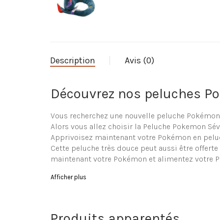
Description
Avis (0)
Découvrez nos peluches P
Vous recherchez une nouvelle peluche Pokémon p
Alors vous allez choisir la Peluche Pokemon Sév
Apprivoisez maintenant votre Pokémon en peluc
Cette peluche très douce peut aussi être offert
maintenant votre Pokémon et alimentez votre 
Caractéristique de la Pel
Afficher plus
Peluche en forme de Pokémon de grande qualité
Ultra douce
Produits apparentés
Composition de la peluche : coton