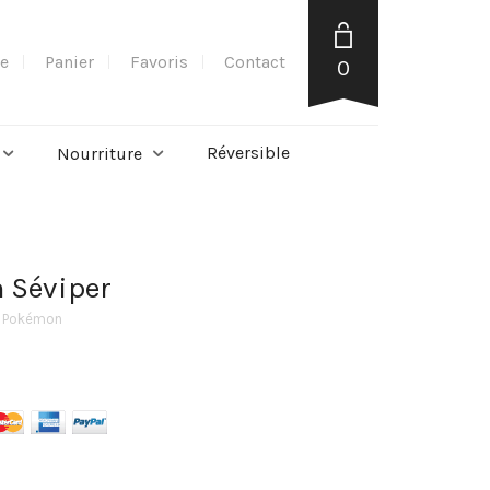
e
Panier
Favoris
Contact
0
Réversible
Nourriture
 Séviper
e Pokémon