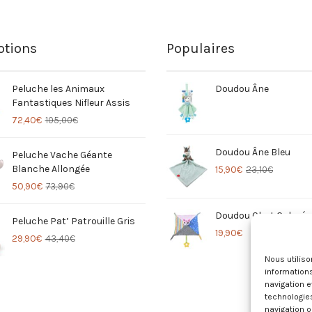
tions
Populaires
Peluche les Animaux
Doudou Âne
Fantastiques Nifleur Assis
72,40
€
105,00
€
Doudou Âne Bleu
Peluche Vache Géante
Blanche Allongée
15,90
€
23,10
€
50,90
€
73,90
€
Doudou Chat Coloré
Peluche Pat’ Patrouille Gris
19,90
€
29,90
€
43,40
€
Nous utilis
informations
navigation e
technologie
navigation o