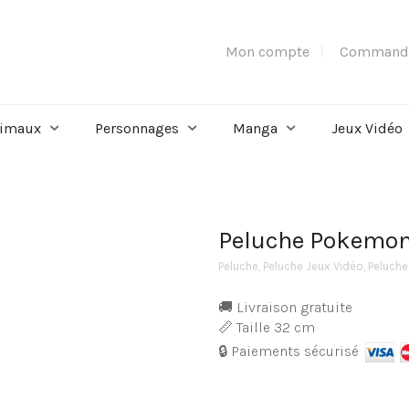
Mon compte
Command
imaux
Personnages
Manga
Jeux Vidéo
Peluche Pokemon
Peluche
,
Peluche Jeux Vidéo
,
Peluch
🚚 Livraison gratuite
📏 Taille 32 cm
🔒 Paiements sécurisé