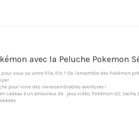
okémon avec la Peluche Pokemon S
our vous ou votre fille, fils ? De l’ensemble des Pokémon pr
iper.
he pour vivre des invraisemblables aventures !
e en cadeau à un amoureux de : jeux vidéo, Pokémon GO, Sacha, 
Pokédex
uche Pokemon Séviper