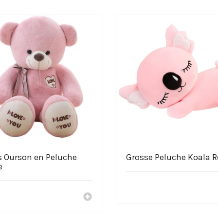
uche
ur de Pokémon !
s Ourson en Peluche
Grosse Peluche Koala 
e