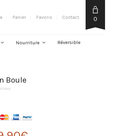
e
Panier
Favoris
Contact
0
Réversible
Nourriture
n Boule
nimaux
9,90
€