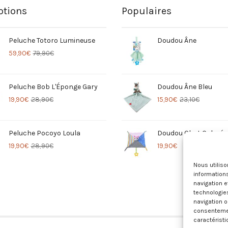
tions
Populaires
Peluche Totoro Lumineuse
Doudou Âne
59,90
€
79,90
€
Peluche Bob L'Éponge Gary
Doudou Âne Bleu
19,90
€
28,90
€
15,90
€
23,10
€
Peluche Pocoyo Loula
Doudou Chat Coloré
19,90
€
28,90
€
19,90
€
Nous utilis
informations
navigation e
technologie
navigation o
consentement
caractéristi