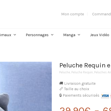
Mon compte
Command
imaux
Personnages
Manga
Jeux Vidéo
Peluche Requin e
Peluche
,
Peluche Requin
,
Peluches A
🚚 Livraison gratuite
📏 Taille au choix
🔒 Paiements sécurisés
29,90
€
–
6