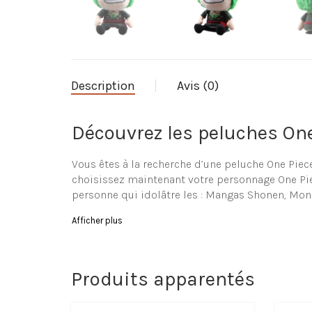
Description
Avis (0)
Découvrez les peluches One
Vous êtes à la recherche d’une peluche One Piec
choisissez maintenant votre personnage One Piec
personne qui idolâtre les : Mangas Shonen, Monke
Parcourez notre ensemble 
Afficher plus
La boutique La-Peluche.com vous propose une gr
vous ou votre enfant (ou même bambin). Vous t
Produits apparentés
Caractéristiques de la Pel