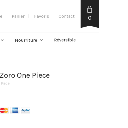
e
Panier
Favoris
Contact
0
Réversible
Nourriture
Zoro One Piece
 Piece