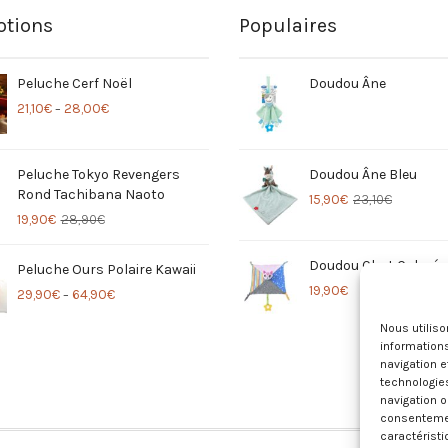
tions
Populaires
Peluche Cerf Noël
Doudou Âne
21,10
€
28,00
€
–
Peluche Tokyo Revengers
Doudou Âne Bleu
Rond Tachibana Naoto
15,90
€
23,10
€
19,90
€
28,90
€
Doudou Chat Coloré
Peluche Ours Polaire Kawaii
19,90
€
29,90
€
64,90
€
–
Nous utilis
informations
navigation e
technologie
navigation o
consentement
caractéristi