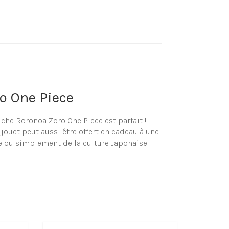
o One Piece
che Roronoa Zoro One Piece est parfait !
jouet peut aussi être offert en cadeau à une
ce ou simplement de la culture Japonaise !
he
onoa Zoro One Piece, que cela soit pour
 !