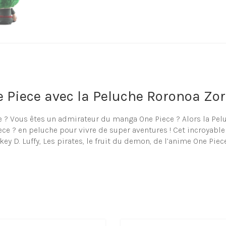
 Piece avec la Peluche Roronoa Zor
e ? Vous êtes un admirateur du manga One Piece ? Alors la Pelu
e ? en peluche pour vivre de super aventures ! Cet incroyable 
y D. Luffy, Les pirates, le fruit du demon, de l’anime One Pie
de personnages One Piece en peluc
ande sélection de peluche et doudou en forme de Peluche Ror
rouverez inéluctablement votre coup de cœur parmi notre shop
uche Roronoa Zoro One Piece