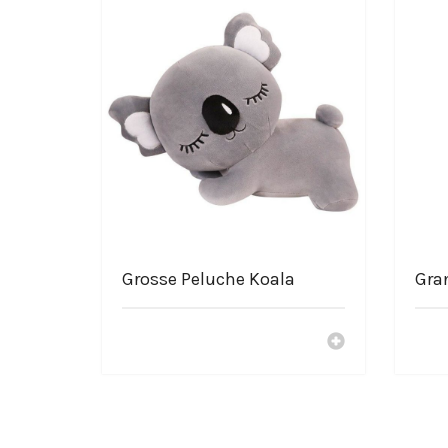
Peluche représenté : Roronoa Zoro
Grande qualité
Grandement douce
Matière de la peluche : coton
Lavage à la main conseillé ou machine à 30°C
Choisir le shop La-Peluch
Service Français
Livraison offerte
Paiement sécurisé
Des peluches moins chers
Nos peluches sont crées avec passion
Grosse Peluche Koala
Gra