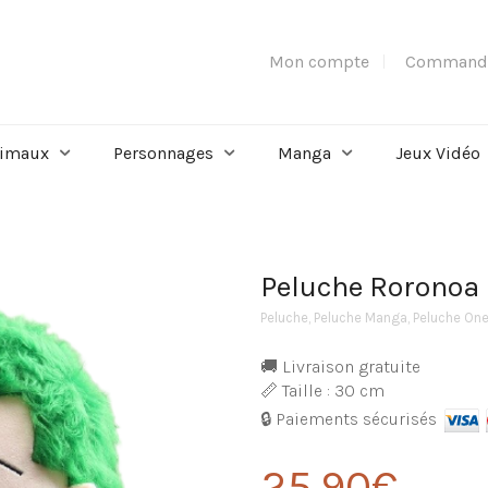
Mon compte
Command
imaux
Personnages
Manga
Jeux Vidéo
Peluche Roronoa 
Peluche
,
Peluche Manga
,
Peluche One
🚚 Livraison gratuite
📏 Taille : 30 cm
🔒 Paiements sécurisés
25,90
€