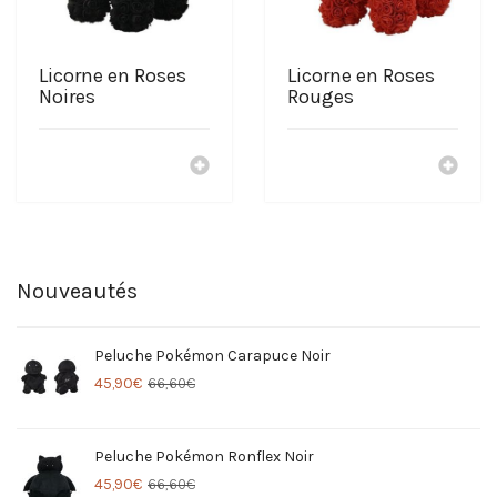
Nounours Géant
Licorne en Roses
Licorne en Roses
Ours en Peluche
Noires
Rouges
Peluche Poussin
Peluche Paresseux
Peluche Poisson
Nouveautés
Peluche Escargot
Peluche Panthère
Peluche Pokémon Carapuce Noir
45,90
€
66,60
€
Peluche Calamar
Peluche Phoque
Peluche Pokémon Ronflex Noir
45,90
€
66,60
€
Peluche Raie