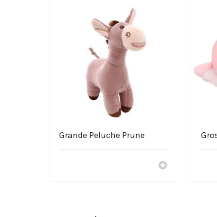
Peluche représenté : souris
Grande qualité
Grandement douce
Matière de la peluche : coton
Lavage à la main conseillé ou Lavable à 30 degrés
Choisir la boutique La-Pe
Service Français
Livraison offerte
Paiement sécurisé à 100%
Des peluches moins chers
Nos peluches sont fabriquées avec tendresse
Grande Peluche Prune
Gro