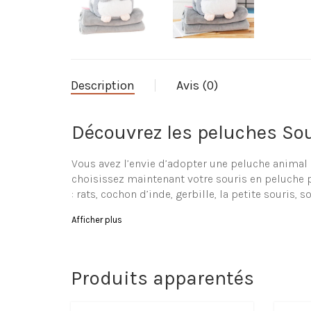
Description
Avis (0)
Découvrez les peluches Sou
Vous avez l’envie d’adopter une peluche animal ?
choisissez maintenant votre souris en peluche po
: rats, cochon d’inde, gerbille, la petite souris, s
Parcourez notre variété de
Afficher plus
Le site La-Peluche.com vous propose une grande 
même bambin). Vous trouverez à coup sûr votre 
Produits apparentés
Caractéristiques de la Pel