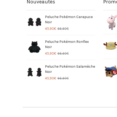
Nouveautés
Promo
Peluche Pokémon Carapuce
Noir
45,90
€
66,60
€
Peluche Pokémon Ronflex
Noir
45,90
€
66,60
€
Peluche Pokémon Salamèche
Noir
45,90
€
66,60
€