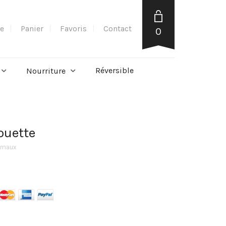
e
Panier
Favoris
Contact
0
Réversible
Nourriture
ouette
nimaux