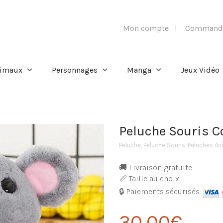
Mon compte
Command
imaux
Personnages
Manga
Jeux Vidéo
Peluche Souris C
Peluche
,
Peluche Souris
,
Peluches A
🚚 Livraison gratuite
📏 Taille au choix
🔒 Paiements sécurisés
30,00
€