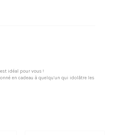
est idéal pour vous !
donné en cadeau à quelqu’un qui idolâtre les
oit pour vous ou votre jeune enfant (ou