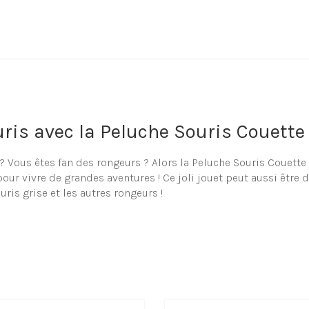
ris avec la Peluche Souris Couette
 Vous êtes fan des rongeurs ? Alors la Peluche Souris Couette 
ur vivre de grandes aventures ! Ce joli jouet peut aussi être 
ouris grise et les autres rongeurs !
 souris en peluche
sélection de peluche et doudou en forme de souris, que cela s
coup de cœur au sein notre shop !
uche Souris Couette