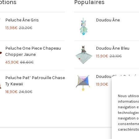
tions
Populaires
Peluche Âne Gris
Doudou Âne
15,98
€
23,20
€
Peluche One Piece Chapeau
Doudou Âne Bleu
Chopper Jaune
15,90
€
23,10
€
45,90
€
66,60
€
Doudou Chat Coloré
Peluche Pat’ Patrouille Chase
Ty Kawaii
19,90
€
16,90
€
24,50
€
Nous utilis
informations
navigation e
technologie
navigation o
consentement
caractéristi