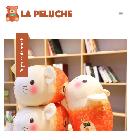
Rupture de stock
Accueil
Peluche
Doudou
Peluche Géante
Animaux
Peluche Kawaii
Doudou Chat
Personnages
Peluche Réaliste
Doudou Chien
Peluche Âne
Manga
Peluche Saint Valentin
Doudou Éléphant
Peluche Baleine
Peluche Totoro
Jeux Vidéo
Grosse Peluche
Doudou Lapin
Peluche Chat
Peluche Disney
Peluche Naruto