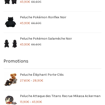
45,90
€
66,60
€
Peluche Raton Laveur
Peluche Pokémon Ronflex Noir
Peluche Oiseau
45,90
€
66,60
€
Peluche Chevreuil
Peluche Pokémon Salamèche Noir
Peluche Chauve-souris
45,90
€
66,60
€
Peluche Rhinocéros
Promotions
Peluche Léopard
Peluche Grenouille
Peluche Éléphant Porte-Clés
27,60
€
28,90
€
–
Peluche Hamster
Peluche Abeille
Peluche Attaque des Titans Recrue Mikasa Ackerman
15,90
€
45,90
€
–
Peluche Coccinelle