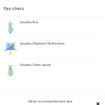
Pas chers
Peluche Rat
Peluche Jaguar
Doudou Âne
Peluche Blaireau
Peluche Kangourou
Doudou Éléphant Multicolore
Peluche Cafard
Peluche Espadon
Doudou Chien Jaune
Peluche Lézard
Peluche Toucan
Accueil
Gérer le consentement aux