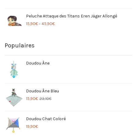
Peluche Otarie
Peluche Attaque des Titans Eren Jäger Allongé
15,90
€
45,90
€
–
Peluche Cygne
Peluche Écureuil
Populaires
Peluche Hippocampe
Doudou Âne
Peluche Fourmi
Peluche Chenille
Doudou Âne Bleu
Peluche Oie
15,90
€
23,10
€
Peluche Crabe
Doudou Chat Coloré
Peluche Bernard L’Hermite
19,90
€
Peluche Orque