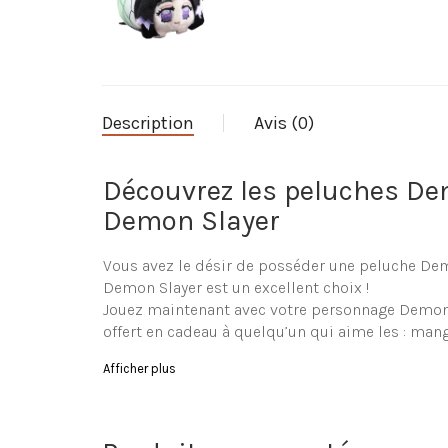
Description
Avis (0)
Découvrez les peluches D
Demon Slayer
Vous avez le désir de posséder une peluche De
Demon Slayer est un excellent choix !
Jouez maintenant avec votre personnage Demon S
offert en cadeau à quelqu’un qui aime les : man
Parcourez notre ribambell
Afficher plus
La boutique La-Peluche.com vous propose une g
soit pour votre grand plaisir ou votre jeune en