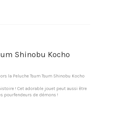
Tsum Shinobu Kocho
Alors la Peluche Tsum Tsum Shinobu Kocho
toire ! Cet adorable jouet peut aussi être
des pourfendeurs de démons !
che
 Shinobu Kocho Demon Slayer ?, que cela
ans notre shop !