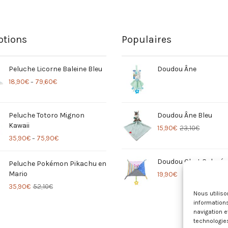
tions
Populaires
Peluche Licorne Baleine Bleu
Doudou Âne
18,90
€
79,60
€
–
Peluche Totoro Mignon
Doudou Âne Bleu
Kawaii
15,90
€
23,10
€
35,90
€
75,90
€
–
Doudou Chat Coloré
Peluche Pokémon Pikachu en
Mario
19,90
€
35,90
€
52,10
€
Nous utilis
informations
navigation e
technologie