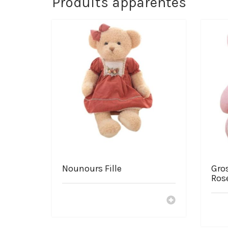
Produits apparentés
Informations de la Peluc
Peluche représenté : Tsum Tsum Shinobu Kocho Demon 
Haute qualité
Grandement douce
Matière de la peluche : coton
Lavage à la main préférable ou machine à laver 30 degr
Choisir la boutique La-Pe
Service après vente Français
Livraison offerte
Paiement sécurisé
Des peluches à prix mini
Nos peluches sont fabriquées avec câlinerie
Nounours Fille
Gro
Ros