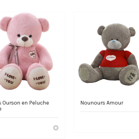
he Tsum Tsum Shinobu Kocho Demon
Slayer
és
luche.com
s Ourson en Peluche
Nounours Amour
e