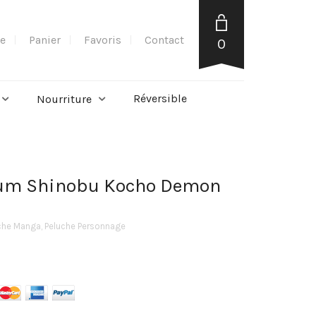
e
Panier
Favoris
Contact
0
Réversible
Nourriture
sum Shinobu Kocho Demon
che Manga
,
Peluche Personnage