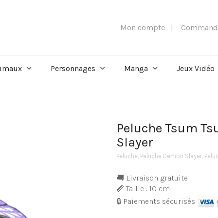
Mon compte
Command
imaux
Personnages
Manga
Jeux Vidéo
Peluche Tsum T
Slayer
Peluche
,
Peluche Demon Slayer
,
Pelu
🚚 Livraison gratuite
📏 Taille : 10 cm
🔒 Paiements sécurisés