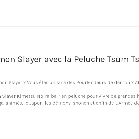
emon Slayer avec la Peluche Tsum 
mon Slayer ? Vous êtes un fana des Pourfendeurs de démon ? 
layer Kimetsu No Yaiba ? en peluche pour vivre de grandes his
ga, animés, le Japon, les démons, shönen et enfin de L’Armée 
e de pourfendeur de demon en pelu
rande sélection de peluche et doudou en forme de Tsum Tsum
fant (ou même bébé). Vous retrouverez assurément votre jouet d