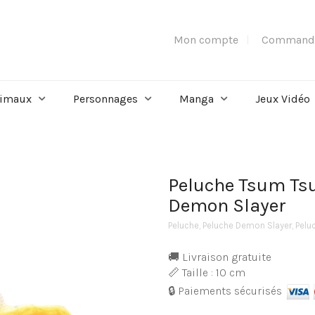
Mon compte
Command
imaux
Personnages
Manga
Jeux Vidéo
Peluche Tsum T
Demon Slayer
Peluche
,
Peluche Demon Slayer
,
Pelu
🚚 Livraison gratuite
📏 Taille : 10 cm
🔒 Paiements sécurisés