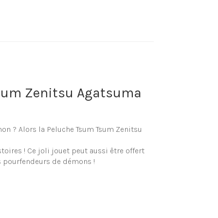
Tsum Zenitsu Agatsuma
on ? Alors la Peluche Tsum Tsum Zenitsu
es ! Ce joli jouet peut aussi être offert
es pourfendeurs de démons !
luche
itsu Agatsuma Demon Slayer ?, que cela
érieur notre shop !