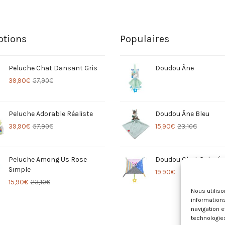
tions
Populaires
Peluche Chat Dansant Gris
Doudou Âne
39,90
€
57,90
€
Peluche Adorable Réaliste
Doudou Âne Bleu
39,90
€
57,90
€
15,90
€
23,10
€
Peluche Among Us Rose
Doudou Chat Coloré
Simple
19,90
€
15,90
€
23,10
€
Nous utilis
informations
navigation e
technologie