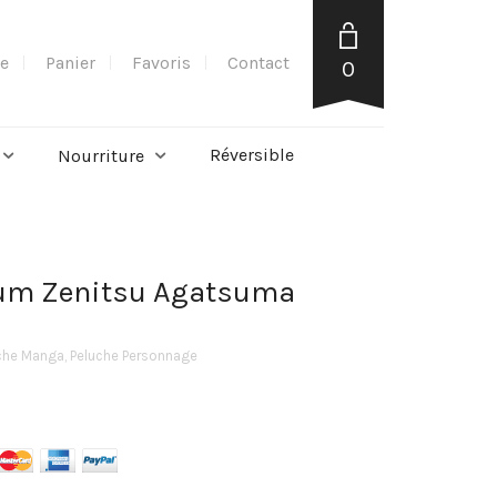
e
Panier
Favoris
Contact
0
Réversible
Nourriture
sum Zenitsu Agatsuma
che Manga
,
Peluche Personnage