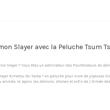
emon Slayer avec la Peluche Tsum 
mon Slayer ? Vous êtes un admirateur des Pourfendeurs de dém
r Kimetsu No Yaiba ? en peluche pour vivre de joyeuses histoir
a, animés, le Japon, les démons, shönen et enfin de L’Armée d
nt de pourfendeur de demon en pe
choix de peluche et doudou en forme de Peluche Tsum Tsum Zen
ambin). Vous retrouverez obligatoirement votre peluche à l’int