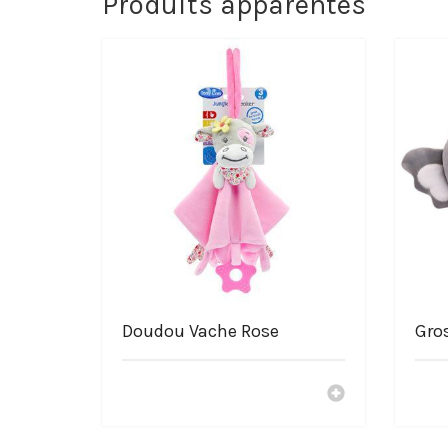
Produits apparentés
Caractéristiques de la P
Peluche représenté : Tsum Tsum Zenitsu Agatsuma Dem
Haute qualité
Grande douceur
Composition de la peluche : coton
Lavage à la main recommandé ou machine à laver 30 d
Passer commande chez La
SAV Français
Livraison offerte
Paiement 100% sécurisé
Des peluches moins chers
Nos peluches sont élaborées avec bienveillance
Doudou Vache Rose
Gro