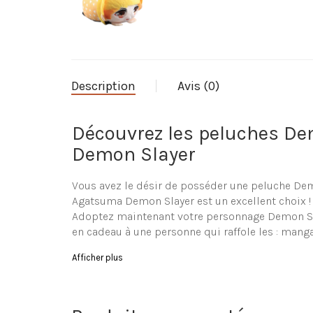
Description
Avis (0)
Découvrez les peluches D
Demon Slayer
Vous avez le désir de posséder une peluche De
Agatsuma Demon Slayer est un excellent choix !
Adoptez maintenant votre personnage Demon Slaye
en cadeau à une personne qui raffole les : mang
Parcourez notre assortime
Afficher plus
Le site La-Peluche.com vous propose un large 
soit pour vous ou votre jeune enfant (ou même b