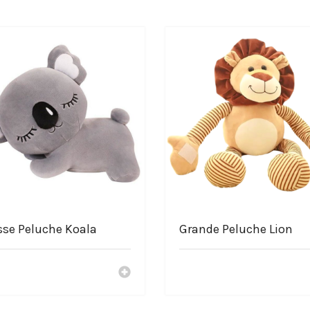
eluche Tsum Tsum Zenitsu Agatsum
on Slayer
egrés
-Peluche.com
sse Peluche Koala
Grande Peluche Lion