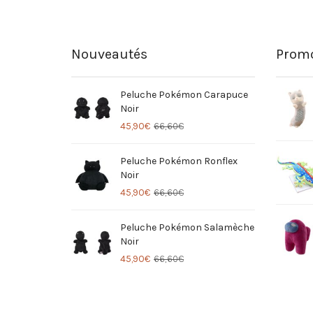
Nouveautés
Promo
Peluche Pokémon Carapuce
Noir
45,90
€
66,60
€
Peluche Pokémon Ronflex
Noir
45,90
€
66,60
€
Peluche Pokémon Salamèche
Noir
45,90
€
66,60
€