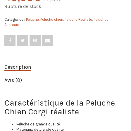
Rupture de stock
Peluche Loup
Peluche Les Schtroumpfs
Peluche Tokyo Ghoul
Peluche League of Legends
Peluche Donut
Catégories :
Peluche
,
Peluche chien
,
Peluche Réaliste
,
Peluches
Peluche Panda
Peluche Pocoyo
Peluche Assassination Classroom
Peluche Sonic
Peluche Hamburger
Animaux
Peluche Perroquet
Peluche Hello Kitty
Peluche Brawl Stars
Peluche Croissant
Peluche Renard
Peluche Bob L’Éponge
Peluche Brioche
Peluche Requin
Peluche Pat’ Patrouille
Peluche Pot de Yaourt
Description
Peluche Serpent
Peluche Garfield
Peluche Tasse
Avis (0)
Peluche Singe
Peluche Oeuf
Caractéristique de la Peluche
Peluche Vache
Chien Corgi réaliste
Peluche Taureau
Peluche de grande qualité
Peluche Tortue
Matériaux de grande qualité