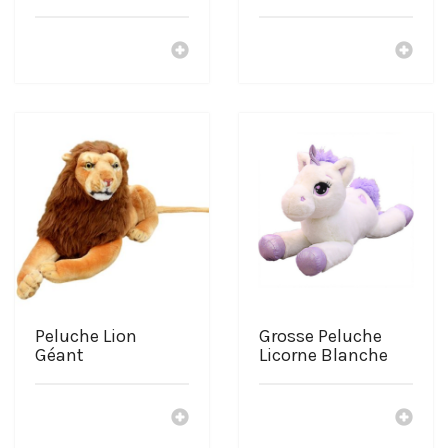
Peluche Hippopotame
Peluche Hibou et Chouette
Peluche Flamant Rose
Peluche Ours Polaire
Peluche Zèbre
Peluche Cerf
Peluche Axolotl
Peluche Lion
Grosse Peluche
Peluche Narval
Géant
Licorne Blanche
Gros Ours en Peluche
Nounours