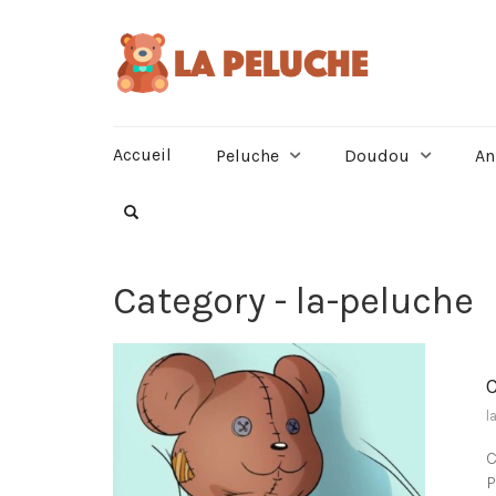
Accueil
Peluche
Doudou
An
Category - la-peluche
l
C
P