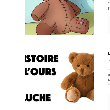
v
p
l
U
a
M
d