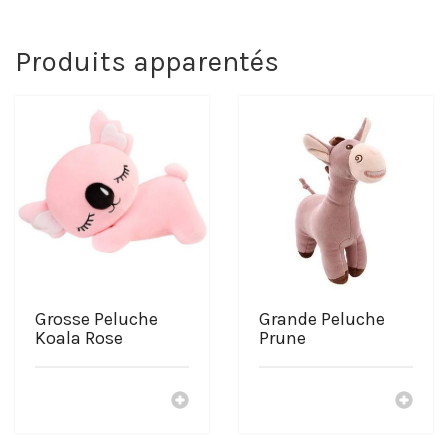
Peluche Tigre
Produits apparentés
Peluche Loutre
Peluche Souris
Peluche Crocodile
Peluche Caméléon
Peluche Pieuvre et Poulpe
Peluche Pingouin
Grosse Peluche
Grande Peluche
Koala Rose
Prune
Peluche Homard
Peluche Dragon
Peluche Dauphin