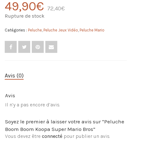
49,90
€
72,40
€
Peluche Loup
Peluche Les Schtroumpfs
Peluche Tokyo Ghoul
Peluche League of Legends
Peluche Donut
Rupture de stock
Peluche Panda
Peluche Pocoyo
Peluche Assassination Classroom
Peluche Sonic
Peluche Hamburger
Catégories :
Peluche
,
Peluche Jeux Vidéo
,
Peluche Mario
Peluche Perroquet
Peluche Hello Kitty
Peluche Brawl Stars
Peluche Croissant
Peluche Renard
Peluche Bob L’Éponge
Peluche Brioche
Peluche Requin
Peluche Pat’ Patrouille
Peluche Pot de Yaourt
Avis (0)
Peluche Serpent
Peluche Garfield
Peluche Tasse
Peluche Singe
Peluche Oeuf
Avis
Il n’y a pas encore d’avis.
Peluche Vache
Soyez le premier à laisser votre avis sur “Peluche
Peluche Taureau
Boom Boom Koopa Super Mario Bros”
Vous devez être
connecté
pour publier un avis.
Peluche Tortue