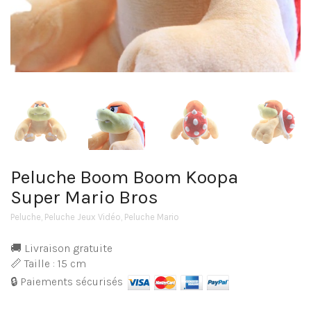
Nourriture
Sac à dos peluche
Doudou Ours
Peluche Cheval
Peluche Pikachu
Peluche One Piece
Peluche Pokémon
Peluche Marvel
Réversible
Doudou Panda
Peluche Chien
Peluche Chihiro
Peluche Dragon Ball
Peluche Minecraft
Peluche Avocat
Peluche Star Wars
Peluche Dinosaure
Peluche Grinch
Peluche Demon Slayer
Peluche Among Us
Peluche Banane
Peluche Roi Lion
0
Panier
Peluche Éléphant
Peluche Squid Game
Peluche Fairy Tail
Peluche Animal Crossing
Peluche Carotte
Peluche Coco
Peluche Girafe
Peluche Batman
Peluche Jujutsu Kaisen
Peluche Mario
Peluche Fraise
Peluche La Reine des Neiges
Peluche Boom Boom Koopa
Peluche Koala
Peluche South Parks
Peluche Tokyo Revengers
Peluche Fall Guys
Peluche Citrouille
Peluche Ratatouille
Super Mario Bros
Peluche Lama et Alpaga
Peluche Harry Potter
Peluche Hunter X Hunter
Peluche Angry Birds
Peluche Sushi
Peluche Dumbo
Peluche
,
Peluche Jeux Vidéo
,
Peluche Mario
Peluche Lapin
Peluche Tortue Ninja
Peluche Genshin
Peluche Zelda
Peluche Baguette
Peluche Wall-e
🚚 Livraison gratuite
📏 Taille : 15 cm
Peluche Licorne
Peluche Shrek
Peluche My Hero Academia
Peluche Plante VS Zombies
Peluche Saucisse
🔒 Paiements sécurisés
Peluche Lion
Peluche les Animaux Fantastiques
Peluche Attaque des Titans
Peluche Fortnite
Peluche Crème Glacée