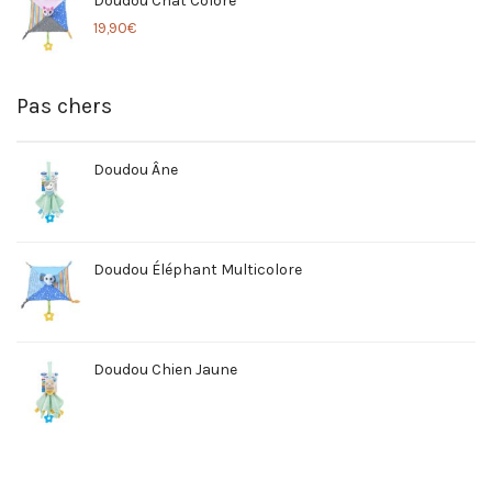
Doudou Chat Coloré
19,90
€
Peluche Otarie
Peluche Cygne
Pas chers
Peluche Écureuil
Doudou Âne
Peluche Hippocampe
Peluche Fourmi
Doudou Éléphant Multicolore
Peluche Chenille
Peluche Oie
Doudou Chien Jaune
Peluche Crabe
Peluche Bernard L’Hermite
Peluche Orque