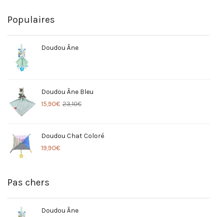
Populaires
Peluche Raton Laveur
Peluche Oiseau
Doudou Âne
Peluche Chevreuil
Peluche Chauve-souris
Doudou Âne Bleu
15,90
€
23,10
€
Peluche Rhinocéros
Peluche Léopard
Doudou Chat Coloré
19,90
€
Peluche Grenouille
Peluche Hamster
Pas chers
Peluche Abeille
Doudou Âne
Peluche Coccinelle