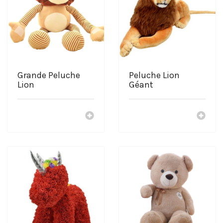
Peluche Tigre
Peluche Loutre
Peluche Souris
Grande Peluche
Peluche Lion
Lion
Géant
Peluche Crocodile
Peluche Caméléon
Peluche Pieuvre et Poulpe
Peluche Pingouin
Peluche Homard
Peluche Dragon
Peluche Dauphin