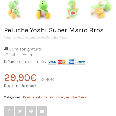
Nourriture
Sac à dos peluche
Doudou Ours
Peluche Cheval
Peluche Pikachu
Peluche One Piece
Peluche Pokémon
Peluche Marvel
Réversible
Doudou Panda
Peluche Chien
Peluche Chihiro
Peluche Dragon Ball
Peluche Minecraft
Peluche Avocat
Peluche Star Wars
Peluche Yoshi Super Mario Bros
Peluche Dinosaure
Peluche Grinch
Peluche Demon Slayer
Peluche Among Us
Peluche Banane
Peluche Roi Lion
0
Panier
Peluche
,
Peluche Jeux Vidéo
,
Peluche Mario
Peluche Éléphant
Peluche Squid Game
Peluche Fairy Tail
Peluche Animal Crossing
Peluche Carotte
Peluche Coco
🚚 Livraison gratuite
Peluche Girafe
Peluche Batman
Peluche Jujutsu Kaisen
Peluche Mario
Peluche Fraise
Peluche La Reine des Neiges
📏 Taille : 28 cm
🔒 Paiements sécurisés
Peluche Koala
Peluche South Parks
Peluche Tokyo Revengers
Peluche Fall Guys
Peluche Citrouille
Peluche Ratatouille
29,90
€
Peluche Lama et Alpaga
Peluche Harry Potter
Peluche Hunter X Hunter
Peluche Angry Birds
Peluche Sushi
Peluche Dumbo
43,40
€
Rupture de stock
Peluche Lapin
Peluche Tortue Ninja
Peluche Genshin
Peluche Zelda
Peluche Baguette
Peluche Wall-e
Catégories :
Peluche
,
Peluche Jeux Vidéo
,
Peluche Mario
Peluche Licorne
Peluche Shrek
Peluche My Hero Academia
Peluche Plante VS Zombies
Peluche Saucisse
Peluche Lion
Peluche les Animaux Fantastiques
Peluche Attaque des Titans
Peluche Fortnite
Peluche Crème Glacée