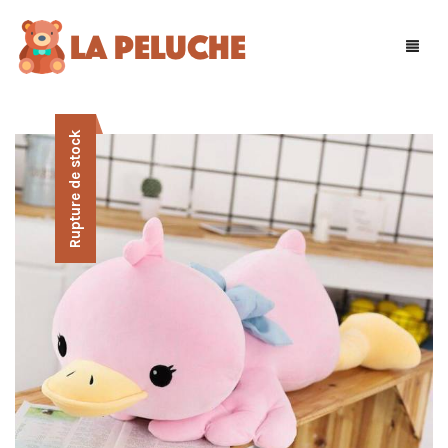
Rupture de stock
Accueil
Peluche
Doudou
Peluche Géante
Animaux
Peluche Kawaii
Doudou Chat
Personnages
Peluche Réaliste
Doudou Chien
Peluche Âne
Manga
Peluche Saint Valentin
Doudou Éléphant
Peluche Baleine
Peluche Totoro
Jeux Vidéo
Grosse Peluche
Doudou Lapin
Peluche Chat
Peluche Disney
Peluche Naruto