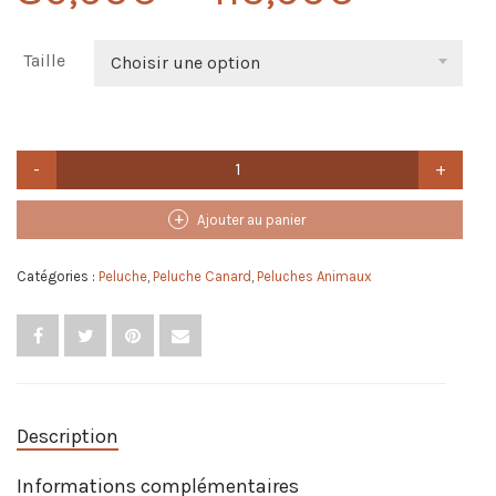
Peluche Loup
Peluche Les Schtroumpfs
Peluche Tokyo Ghoul
Peluche League of Legends
Peluche Donut
Taille
Choisir une option
Peluche Panda
Peluche Pocoyo
Peluche Assassination Classroom
Peluche Sonic
Peluche Hamburger
Peluche Perroquet
Peluche Hello Kitty
Peluche Brawl Stars
Peluche Croissant
quantité
de
Peluche Renard
Peluche Bob L’Éponge
Peluche Brioche
Peluche
Canard
Ajouter au panier
Peluche Requin
Peluche Pat’ Patrouille
Peluche Pot de Yaourt
Géant
Rose
Catégories :
Peluche
,
Peluche Canard
,
Peluches Animaux
Peluche Serpent
Peluche Garfield
Peluche Tasse
Peluche Singe
Peluche Oeuf
Peluche Vache
Peluche Taureau
Description
Peluche Tortue
Informations complémentaires