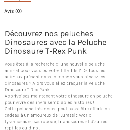
Peluche Tigre
Avis (0)
Peluche Loutre
Découvrez nos peluches
Peluche Souris
Dinosaures avec la Peluche
Dinosaure T-Rex Punk
Peluche Crocodile
Peluche Caméléon
Vous êtes à la recherche d’ une nouvelle peluche
animal pour vous ou votre fille, fils ? De tous les
Peluche Pieuvre et Poulpe
animaux présent dans le monde vous pincez les
dinosaures ? Alors vous allez craquer la Peluche
Peluche Pingouin
Dinosaure T-Rex Punk.
Apprivoisez maintenant votre dinosaure en peluche
Peluche Homard
pour vivre des invraisemblables histoires !
Cette peluche très douce peut aussi être offerte en
Peluche Dragon
cadeau à un amoureux de : Jurassic World,
tyrannosaure, sauropode, titanosaures et d’autres
Peluche Dauphin
reptiles ou dino…