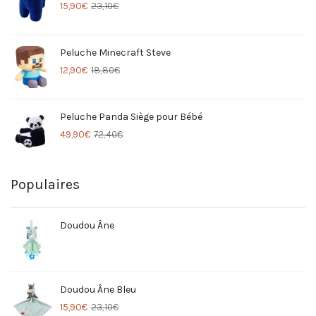
15,90
€
23,10
€
Peluche Otarie
Peluche Minecraft Steve
Peluche Cygne
12,90
€
18,80
€
Peluche Écureuil
Peluche Panda Siège pour Bébé
Peluche Hippocampe
49,90
€
72,40
€
Peluche Fourmi
Populaires
Peluche Chenille
Peluche Oie
Doudou Âne
Peluche Crabe
Peluche Bernard L’Hermite
Doudou Âne Bleu
15,90
€
23,10
€
Peluche Orque