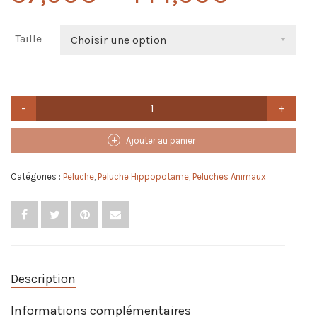
Peluche Loup
Peluche Les Schtroumpfs
Peluche Tokyo Ghoul
Peluche League of Legends
Peluche Donut
Taille
Choisir une option
Peluche Panda
Peluche Pocoyo
Peluche Assassination Classroom
Peluche Sonic
Peluche Hamburger
Peluche Perroquet
Peluche Hello Kitty
Peluche Brawl Stars
Peluche Croissant
quantité
de
Peluche Renard
Peluche Bob L’Éponge
Peluche Brioche
Peluche
Hippopotame
Ajouter au panier
Peluche Requin
Peluche Pat’ Patrouille
Peluche Pot de Yaourt
XXL
Catégories :
Peluche
,
Peluche Hippopotame
,
Peluches Animaux
Peluche Serpent
Peluche Garfield
Peluche Tasse
Peluche Singe
Peluche Oeuf
Peluche Vache
Peluche Taureau
Description
Peluche Tortue
Informations complémentaires