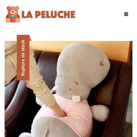
Rupture de stock
Accueil
Peluche
Doudou
Peluche Géante
Animaux
Peluche Kawaii
Doudou Chat
Personnages
Peluche Réaliste
Doudou Chien
Peluche Âne
Manga
Peluche Saint Valentin
Doudou Éléphant
Peluche Baleine
Peluche Totoro
Jeux Vidéo
Grosse Peluche
Doudou Lapin
Peluche Chat
Peluche Disney
Peluche Naruto