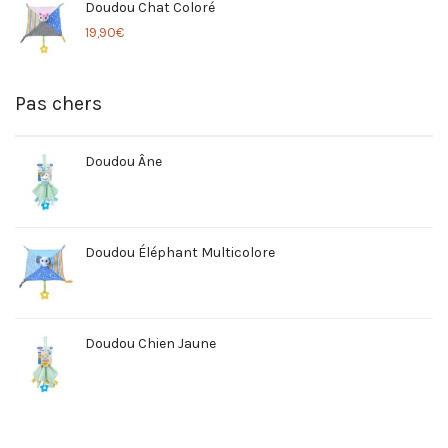
Doudou Chat Coloré
19,90
€
Peluche Rat
Peluche Jaguar
Pas chers
Peluche Blaireau
Doudou Âne
Peluche Kangourou
Peluche Cafard
Doudou Éléphant Multicolore
Peluche Espadon
Peluche Lézard
Doudou Chien Jaune
Peluche Toucan