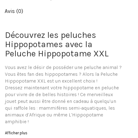
Peluche Tigre
Avis (0)
Peluche Loutre
Découvrez les peluches
Peluche Souris
Hippopotames avec la
Peluche Hippopotame XXL
Peluche Crocodile
Peluche Caméléon
Vous avez le désir de posséder une peluche animal ?
Vous êtes fan des hippopotames ? Alors la Peluche
Peluche Pieuvre et Poulpe
Hippopotame XXL est un excellent choix !
Dressez maintenant votre hippopotame en peluche
Peluche Pingouin
pour vivre de de belles histoires ! Ce merveilleux
jouet peut aussi être donné en cadeau à quelqu’un
Peluche Homard
qui raffole les : mammifères semi-aquatiques, les
animaux d’Afrique ou même L’Hippopotame
Peluche Dragon
amphibie !
Parcourez notre collection
Afficher plus
Peluche Dauphin