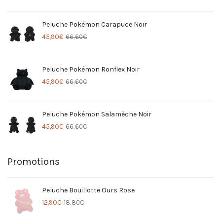
Peluche Raton Laveur
Peluche Pokémon Carapuce Noir
45,90
€
66,60
€
Peluche Oiseau
Peluche Chevreuil
Peluche Pokémon Ronflex Noir
45,90
€
66,60
€
Peluche Chauve-souris
Peluche Rhinocéros
Peluche Pokémon Salamèche Noir
45,90
€
66,60
€
Peluche Léopard
Peluche Grenouille
Promotions
Peluche Hamster
Peluche Bouillotte Ours Rose
Peluche Abeille
12,90
€
18,80
€
Peluche Coccinelle