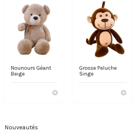
Nounours Géant
Ours en Peluche
Peluche Poussin
Peluche Paresseux
Peluche Poisson
Nounours Géant
Grosse Peluche
Beige
Singe
Peluche Escargot
Peluche Panthère
Peluche Calamar
Peluche Phoque
Nouveautés
Peluche Raie