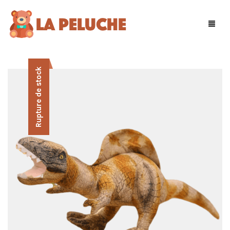
Rupture de stock
Accueil
Peluche
Doudou
Peluche Géante
Animaux
Peluche Kawaii
Doudou Chat
Personnages
Peluche Réaliste
Doudou Chien
Peluche Âne
Manga
Peluche Saint Valentin
Doudou Éléphant
Peluche Baleine
Peluche Totoro
Jeux Vidéo
Grosse Peluche
Doudou Lapin
Peluche Chat
Peluche Disney
Peluche Naruto