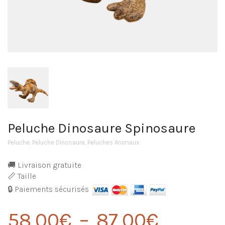
Nourriture
Sac à dos peluche
Doudou Ours
Peluche Cheval
Peluche Pikachu
Peluche One Piece
Peluche Pokémon
Peluche Marvel
Réversible
Doudou Panda
Peluche Chien
Peluche Chihiro
Peluche Dragon Ball
Peluche Minecraft
Peluche Avocat
Peluche Star Wars
Peluche Dinosaure
Peluche Grinch
Peluche Demon Slayer
Peluche Among Us
Peluche Banane
Peluche Roi Lion
0
Panier
Peluche Éléphant
Peluche Squid Game
Peluche Fairy Tail
Peluche Animal Crossing
Peluche Carotte
Peluche Coco
Peluche Girafe
Peluche Batman
Peluche Jujutsu Kaisen
Peluche Mario
Peluche Fraise
Peluche La Reine des Neiges
Peluche Dinosaure Spinosaure
Peluche Koala
Peluche South Parks
Peluche Tokyo Revengers
Peluche Fall Guys
Peluche Citrouille
Peluche Ratatouille
Peluche
,
Peluche Dinosaure
,
Peluches Animaux
Peluche Lama et Alpaga
Peluche Harry Potter
Peluche Hunter X Hunter
Peluche Angry Birds
Peluche Sushi
Peluche Dumbo
🚚 Livraison gratuite
Peluche Lapin
Peluche Tortue Ninja
Peluche Genshin
Peluche Zelda
Peluche Baguette
Peluche Wall-e
📏 Taille
🔒 Paiements sécurisés
Peluche Licorne
Peluche Shrek
Peluche My Hero Academia
Peluche Plante VS Zombies
Peluche Saucisse
58,00
€
–
87,00
€
Peluche Lion
Peluche les Animaux Fantastiques
Peluche Attaque des Titans
Peluche Fortnite
Peluche Crème Glacée