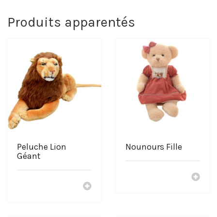
Peluche en forme de dinosaure de grande qualité
Peluche Hippopotame
Produits apparentés
Ultra douce
Composition de la peluche : coton
Peluche Hibou et Chouette
Laver à la main de préférence
Choisir la Boutique La
Peluche Flamant Rose
Peluche
Peluche Ours Polaire
Service Français
Peluche Zèbre
Livraison gratuite
Paiement sécurisé à 100%
Des peluches dinosaures pas chers
Peluche Cerf
Nos peluches sont créées avec coeur
Peluche Lion
Nounours Fille
Peluche Axolotl
Géant
Peluche Narval
Gros Ours en Peluche
Nounours