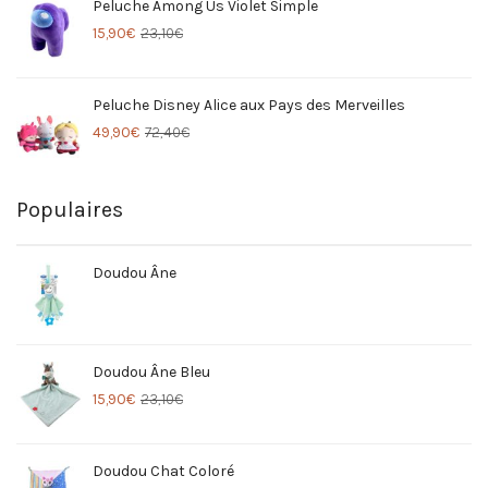
Peluche Among Us Violet Simple
15,90
€
23,10
€
Peluche Otarie
Peluche Cygne
Peluche Disney Alice aux Pays des Merveilles
49,90
€
72,40
€
Peluche Écureuil
Peluche Hippocampe
Populaires
Peluche Fourmi
Doudou Âne
Peluche Chenille
Peluche Oie
Doudou Âne Bleu
Peluche Crabe
15,90
€
23,10
€
Peluche Bernard L’Hermite
Doudou Chat Coloré
Peluche Orque