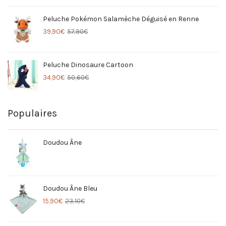
Peluche Pokémon Salamèche Déguisé en Renne
Peluche Raton Laveur
39,90
€
57,90
€
Peluche Oiseau
Peluche Dinosaure Cartoon
Peluche Chevreuil
34,90
€
50,60
€
Peluche Chauve-souris
Peluche Rhinocéros
Populaires
Peluche Léopard
Doudou Âne
Peluche Grenouille
Peluche Hamster
Doudou Âne Bleu
Peluche Abeille
15,90
€
23,10
€
Peluche Coccinelle