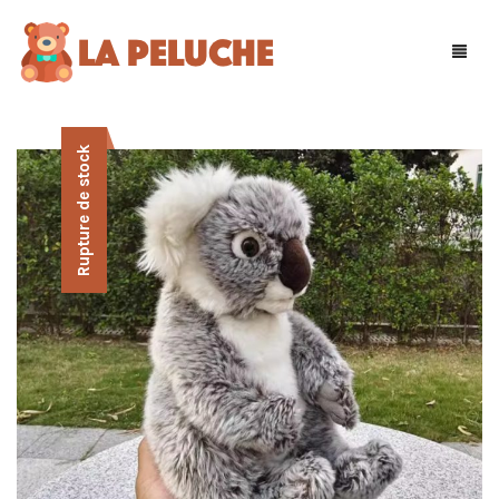
Rupture de stock
Accueil
Peluche
Doudou
Peluche Géante
Animaux
Peluche Kawaii
Doudou Chat
Personnages
Peluche Réaliste
Doudou Chien
Peluche Âne
Manga
Peluche Saint Valentin
Doudou Éléphant
Peluche Baleine
Peluche Totoro
Jeux Vidéo
Grosse Peluche
Doudou Lapin
Peluche Chat
Peluche Disney
Peluche Naruto