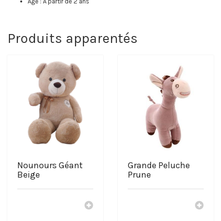
Âge : À partir de 2 ans
Peluche Tigre
Produits apparentés
Peluche Loutre
Peluche Souris
Peluche Crocodile
Peluche Caméléon
Peluche Pieuvre et Poulpe
Peluche Pingouin
Nounours Géant
Grande Peluche
Peluche Homard
Beige
Prune
Peluche Dragon
Peluche Dauphin