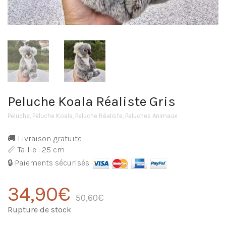
Nourriture
Sac à dos peluche
Doudou Ours
Peluche Cheval
Peluche Pikachu
Peluche One Piece
Peluche Pokémon
Peluche Marvel
Réversible
Doudou Panda
Peluche Chien
Peluche Chihiro
Peluche Dragon Ball
Peluche Minecraft
Peluche Avocat
Peluche Star Wars
Peluche Dinosaure
Peluche Grinch
Peluche Demon Slayer
Peluche Among Us
Peluche Banane
Peluche Roi Lion
0
Panier
Peluche Éléphant
Peluche Squid Game
Peluche Fairy Tail
Peluche Animal Crossing
Peluche Carotte
Peluche Coco
Peluche Koala Réaliste Gris
Peluche Girafe
Peluche Batman
Peluche Jujutsu Kaisen
Peluche Mario
Peluche Fraise
Peluche La Reine des Neiges
Peluche
,
Peluche Koala
,
Peluche Réaliste
,
Peluches Animaux
Peluche Koala
Peluche South Parks
Peluche Tokyo Revengers
Peluche Fall Guys
Peluche Citrouille
Peluche Ratatouille
🚚 Livraison gratuite
📏 Taille : 25 cm
Peluche Lama et Alpaga
Peluche Harry Potter
Peluche Hunter X Hunter
Peluche Angry Birds
Peluche Sushi
Peluche Dumbo
🔒 Paiements sécurisés
Peluche Lapin
Peluche Tortue Ninja
Peluche Genshin
Peluche Zelda
Peluche Baguette
Peluche Wall-e
34,90
€
Peluche Licorne
Peluche Shrek
Peluche My Hero Academia
Peluche Plante VS Zombies
Peluche Saucisse
50,60
€
Rupture de stock
Peluche Lion
Peluche les Animaux Fantastiques
Peluche Attaque des Titans
Peluche Fortnite
Peluche Crème Glacée