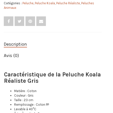
Catégories :
Peluche
,
Peluche Koala
,
Peluche Réaliste
,
Peluches
Peluche Loup
Peluche Les Schtroumpfs
Peluche Tokyo Ghoul
Peluche League of Legends
Peluche Donut
Animaux
Peluche Panda
Peluche Pocoyo
Peluche Assassination Classroom
Peluche Sonic
Peluche Hamburger
Peluche Perroquet
Peluche Hello Kitty
Peluche Brawl Stars
Peluche Croissant
Peluche Renard
Peluche Bob L’Éponge
Peluche Brioche
Description
Peluche Requin
Peluche Pat’ Patrouille
Peluche Pot de Yaourt
Avis (0)
Peluche Serpent
Peluche Garfield
Peluche Tasse
Caractéristique de la Peluche Koala
Peluche Singe
Peluche Oeuf
Réaliste Gris
Peluche Vache
Matière : Coton
Couleur : Gris
Peluche Taureau
Taille : 23 cm
Remplissage : Coton PP
Lavable à 40°C
Peluche Tortue