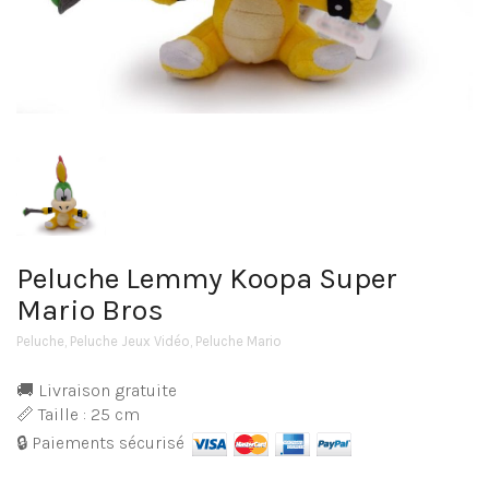
Nourriture
Sac à dos peluche
Doudou Ours
Peluche Cheval
Peluche Pikachu
Peluche One Piece
Peluche Pokémon
Peluche Marvel
Réversible
Doudou Panda
Peluche Chien
Peluche Chihiro
Peluche Dragon Ball
Peluche Minecraft
Peluche Avocat
Peluche Star Wars
Peluche Dinosaure
Peluche Grinch
Peluche Demon Slayer
Peluche Among Us
Peluche Banane
Peluche Roi Lion
0
Panier
Peluche Éléphant
Peluche Squid Game
Peluche Fairy Tail
Peluche Animal Crossing
Peluche Carotte
Peluche Coco
Peluche Girafe
Peluche Batman
Peluche Jujutsu Kaisen
Peluche Mario
Peluche Fraise
Peluche La Reine des Neiges
Peluche Lemmy Koopa Super
Peluche Koala
Peluche South Parks
Peluche Tokyo Revengers
Peluche Fall Guys
Peluche Citrouille
Peluche Ratatouille
Mario Bros
Peluche Lama et Alpaga
Peluche Harry Potter
Peluche Hunter X Hunter
Peluche Angry Birds
Peluche Sushi
Peluche Dumbo
Peluche
,
Peluche Jeux Vidéo
,
Peluche Mario
Peluche Lapin
Peluche Tortue Ninja
Peluche Genshin
Peluche Zelda
Peluche Baguette
Peluche Wall-e
🚚 Livraison gratuite
📏 Taille : 25 cm
Peluche Licorne
Peluche Shrek
Peluche My Hero Academia
Peluche Plante VS Zombies
Peluche Saucisse
🔒 Paiements sécurisé
Peluche Lion
Peluche les Animaux Fantastiques
Peluche Attaque des Titans
Peluche Fortnite
Peluche Crème Glacée