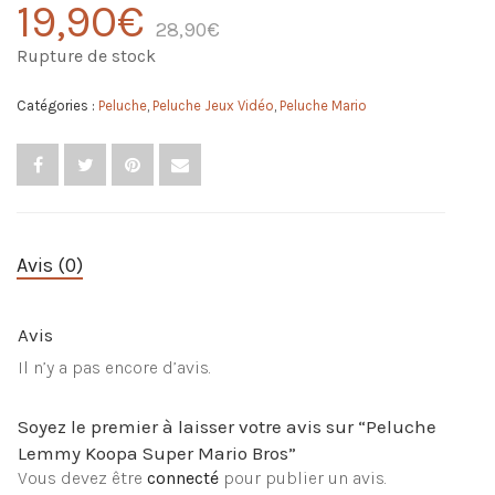
19,90
€
28,90
€
Peluche Loup
Peluche Les Schtroumpfs
Peluche Tokyo Ghoul
Peluche League of Legends
Peluche Donut
Rupture de stock
Peluche Panda
Peluche Pocoyo
Peluche Assassination Classroom
Peluche Sonic
Peluche Hamburger
Catégories :
Peluche
,
Peluche Jeux Vidéo
,
Peluche Mario
Peluche Perroquet
Peluche Hello Kitty
Peluche Brawl Stars
Peluche Croissant
Peluche Renard
Peluche Bob L’Éponge
Peluche Brioche
Peluche Requin
Peluche Pat’ Patrouille
Peluche Pot de Yaourt
Avis (0)
Peluche Serpent
Peluche Garfield
Peluche Tasse
Peluche Singe
Peluche Oeuf
Avis
Il n’y a pas encore d’avis.
Peluche Vache
Soyez le premier à laisser votre avis sur “Peluche
Peluche Taureau
Lemmy Koopa Super Mario Bros”
Vous devez être
connecté
pour publier un avis.
Peluche Tortue