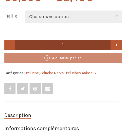
Peluche Loup
Peluche Les Schtroumpfs
Peluche Tokyo Ghoul
Peluche League of Legends
Peluche Donut
Taille
Choisir une option
Peluche Panda
Peluche Pocoyo
Peluche Assassination Classroom
Peluche Sonic
Peluche Hamburger
Peluche Perroquet
Peluche Hello Kitty
Peluche Brawl Stars
Peluche Croissant
quantité
de
Peluche Renard
Peluche Bob L’Éponge
Peluche Brioche
Peluche
Licorne
Ajouter au panier
Peluche Requin
Peluche Pat’ Patrouille
Peluche Pot de Yaourt
Narval
Blanche
Catégories :
Peluche
,
Peluche Narval
,
Peluches Animaux
Peluche Serpent
Peluche Garfield
Peluche Tasse
Peluche Singe
Peluche Oeuf
Peluche Vache
Peluche Taureau
Description
Peluche Tortue
Informations complémentaires