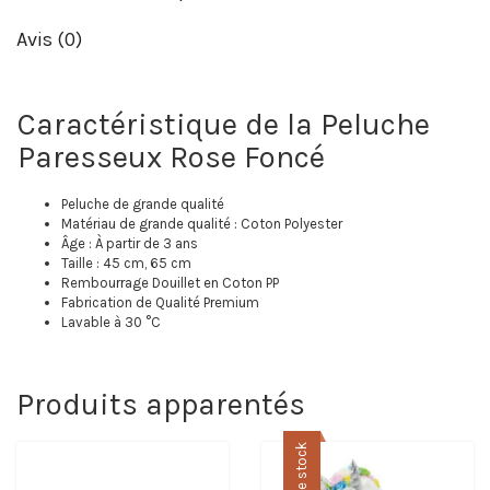
Peluche Tigre
Avis (0)
Peluche Loutre
Caractéristique de la Peluche
Peluche Souris
Paresseux Rose Foncé
Peluche Crocodile
Peluche de grande qualité
Matériau de grande qualité : Coton Polyester
Peluche Caméléon
Âge : À partir de 3 ans
Taille : 45 cm, 65 cm
Peluche Pieuvre et Poulpe
Rembourrage Douillet en Coton PP
Fabrication de Qualité Premium
Lavable à 30 °C
Peluche Pingouin
Peluche Homard
Produits apparentés
Peluche Dragon
Peluche Dauphin