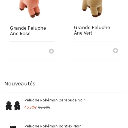
Nounours Géant
Ours en Peluche
Grande Peluche
Grande Peluche
Âne Vert
Âne Rose
Peluche Poussin
Peluche Paresseux
Peluche Poisson
Peluche Escargot
Nouveautés
Peluche Panthère
Peluche Pokémon Carapuce Noir
Peluche Calamar
45,90
€
66,60
€
Peluche Phoque
Peluche Pokémon Ronflex Noir
Peluche Raie