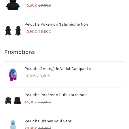
45,90
€
66,60
€
Peluche Raton Laveur
Peluche Oiseau
Peluche Pokémon Salamèche Noir
45,90
€
66,60
€
Peluche Chevreuil
Peluche Chauve-souris
Promotions
Peluche Rhinocéros
Peluche Among Us Violet Casquette
Peluche Léopard
19,90
€
28,90
€
Peluche Grenouille
Peluche Pokémon Bulbizarre Noir
Peluche Hamster
45,90
€
66,60
€
Peluche Abeille
Peluche Disney Soul Gerel
Peluche Coccinelle
29,90
€
43,40
€