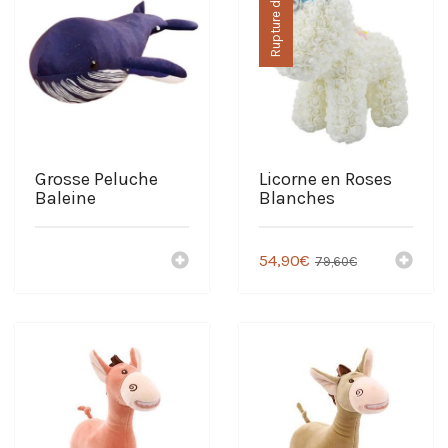
Rupture de stock
Peluche Hippopotame
Peluche Hibou et Chouette
Peluche Flamant Rose
Peluche Ours Polaire
Grosse Peluche
Licorne en Roses
Baleine
Blanches
Peluche Zèbre
54,90
€
Peluche Cerf
79,60
€
Peluche Axolotl
Peluche Narval
Gros Ours en Peluche
Nounours