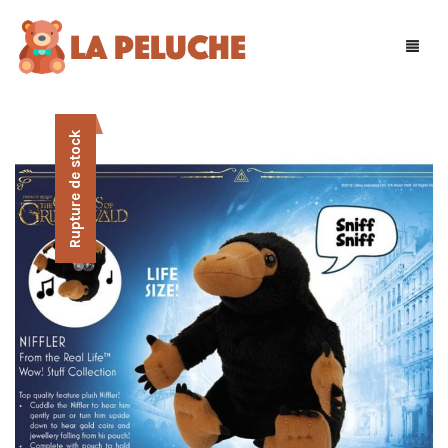
Rupture de stock
Accueil
Peluche
Doudou
Peluche Géante
Animaux
Peluche Kawaii
Doudou Chat
Personnages
Peluche Réaliste
Doudou Chien
Peluche Âne
Manga
Peluche Saint Valentin
Doudou Éléphant
Peluche Baleine
Peluche Totoro
Jeux Vidéo
Grosse Peluche
Doudou Lapin
Peluche Chat
Peluche Disney
Peluche Naruto