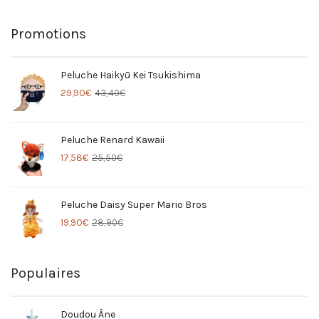
Peluche Raton Laveur
Promotions
Peluche Oiseau
Peluche Haikyū Kei Tsukishima
Peluche Chevreuil
29,90
€
43,40
€
Peluche Chauve-souris
Peluche Renard Kawaii
Peluche Rhinocéros
17,58
€
25,50
€
Peluche Léopard
Peluche Daisy Super Mario Bros
Peluche Grenouille
19,90
€
28,90
€
Peluche Hamster
Populaires
Peluche Abeille
Doudou Âne
Peluche Coccinelle