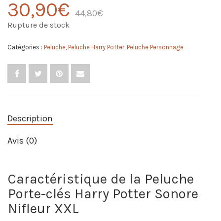
30,90
€
44,80
€
Peluche Loup
Peluche Les Schtroumpfs
Peluche Tokyo Ghoul
Peluche League of Legends
Peluche Donut
Rupture de stock
Peluche Panda
Peluche Pocoyo
Peluche Assassination Classroom
Peluche Sonic
Peluche Hamburger
Catégories :
Peluche
,
Peluche Harry Potter
,
Peluche Personnage
Peluche Perroquet
Peluche Hello Kitty
Peluche Brawl Stars
Peluche Croissant
Peluche Renard
Peluche Bob L’Éponge
Peluche Brioche
Peluche Requin
Peluche Pat’ Patrouille
Peluche Pot de Yaourt
Description
Peluche Serpent
Peluche Garfield
Peluche Tasse
Avis (0)
Peluche Singe
Peluche Oeuf
Peluche Vache
Caractéristique de la Peluche
Porte-clés Harry Potter Sonore
Peluche Taureau
Nifleur XXL
Peluche Tortue