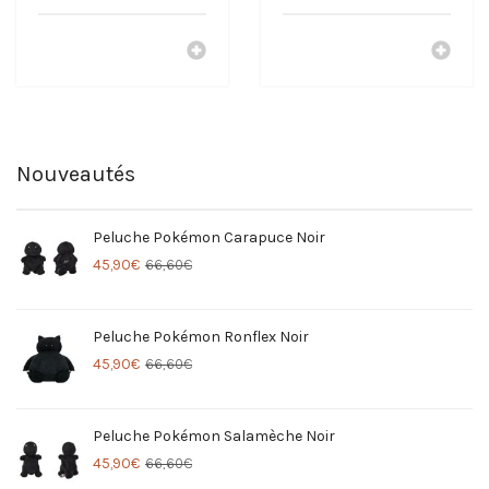
Nounours Géant
Ours en Peluche
Peluche Poussin
Nouveautés
Peluche Paresseux
Peluche Poisson
Peluche Pokémon Carapuce Noir
45,90
€
66,60
€
Peluche Escargot
Peluche Panthère
Peluche Pokémon Ronflex Noir
45,90
€
66,60
€
Peluche Calamar
Peluche Phoque
Peluche Pokémon Salamèche Noir
45,90
€
66,60
€
Peluche Raie