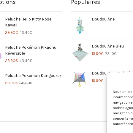
tions
Populaires
Peluche Hello Kitty Rose
Doudou Âne
Kawaii
29,90
€
43,40
€
Doudou Âne Bleu
Peluche Pokémon Pikachu
Réversible
15,90
€
23,10
€
29,90
€
43,40
€
Doudou Chat Coloré
Peluche Pokemon Kangourex
19,90
€
59,90
€
86,90
€
Nous utilis
informations
navigation e
technologie
navigation o
consentement
caractéristi