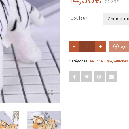
21,70
€
Couleur
Choisir u
quantité
Ajou
de
Peluche
Tigre
Catégories :
Peluche Tigre
,
Peluches
Enfant