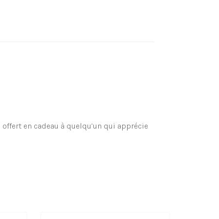
e offert en cadeau à quelqu’un qui apprécie
a soit pour votre simple plaisir ou votre