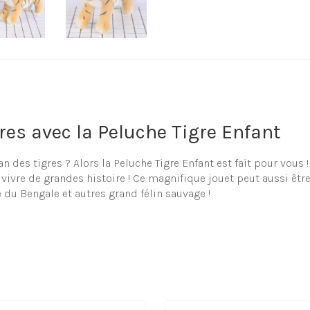
res avec la Peluche Tigre Enfant
 des tigres ? Alors la Peluche Tigre Enfant est fait pour vous !
vivre de grandes histoire ! Ce magnifique jouet peut aussi êtr
e du Bengale et autres grand félin sauvage !
de tigre en peluche
nde sélection de peluche et doudou en forme de tigre, que cel
bligatoirement votre plaisir au sein notre shop !
uche Tigre Enfant