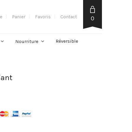
e
Panier
Favoris
Contact
0
Réversible
Nourriture
fant