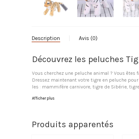
Description
Avis (0)
Découvrez les peluches Tig
Vous cherchez une peluche animal ? Vous êtes fan
Dressez maintenant votre tigre en peluche pour 
les : mammifère carnivore, tigre de Sibérie, tigr
Parcourez notre collection 
Afficher plus
Le magasin La-Peluche.com vous propose une gra
jeune enfant (ou même bébé). Vous retrouverez o
Produits apparentés
Caractéristiques de la Pel