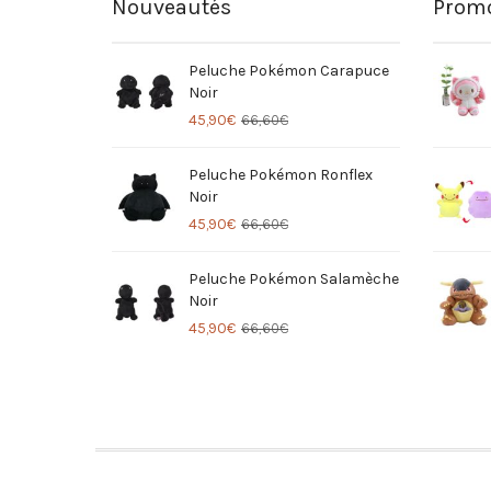
Nouveautés
Promo
Peluche Pokémon Carapuce
Noir
45,90
€
66,60
€
Peluche Pokémon Ronflex
Noir
45,90
€
66,60
€
Peluche Pokémon Salamèche
Noir
45,90
€
66,60
€