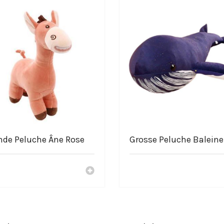
re
coton
mmandé ou machine à 30°C
e.com
nde Peluche Âne Rose
Grosse Peluche Baleine