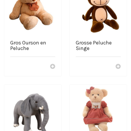
Couleur : Rouge ou Verte
Age : > 5 ans
Peluche Hippopotame
Lavable à la main
Remplissage : Coton PP
Peluche Hibou et Chouette
Choisir le magasin La-
Peluche Flamant Rose
Peluche.com
Gros Ourson en
Grosse Peluche
Peluche
Singe
Peluche Ours Polaire
SAV Français
Livraison gratuite
Peluche Zèbre
Paiement 100% sécurisé
Des peluches à petits prix
Nos peluches sont imaginées avec douceur
Peluche Cerf
Peluche Axolotl
Peluche Narval
Gros Ours en Peluche
Nounours