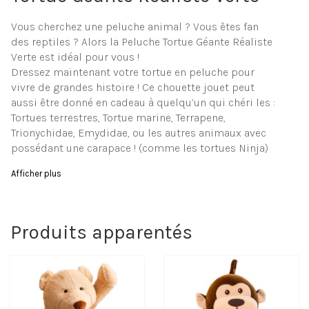
Peluche Tigre
Vous cherchez une peluche animal ? Vous êtes fan
des reptiles ? Alors la Peluche Tortue Géante Réaliste
Peluche Loutre
Verte est idéal pour vous !
Dressez maintenant votre tortue en peluche pour
Peluche Souris
vivre de grandes histoire ! Ce chouette jouet peut
aussi être donné en cadeau à quelqu’un qui chéri les :
Peluche Crocodile
Tortues terrestres, Tortue marine, Terrapene,
Trionychidae, Emydidae, ou les autres animaux avec
Peluche Caméléon
possédant une carapace ! (comme les tortues Ninja)
Parcourez notre catalogue de
Afficher plus
Peluche Pieuvre et Poulpe
tortue en peluche
Peluche Pingouin
Le magasin La-Peluche.com vous propose une grande
Produits apparentés
sélection de peluche et doudou en forme de tortue,
Peluche Homard
que cela soit pour votre simple plaisir ou votre jeune
enfant (ou même bébé). Vous dégoterez
Peluche Dragon
complètement votre jouet dans notre shop !
Peluche Dauphin
Taille : 70 cm