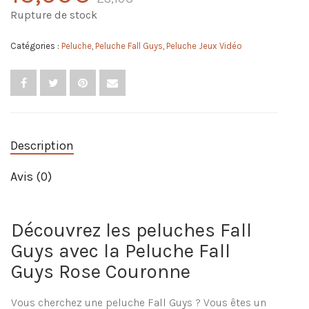
Rupture de stock
Peluche Loup
Peluche Les Schtroumpfs
Peluche Tokyo Ghoul
Peluche League of Legends
Peluche Donut
Catégories :
Peluche
,
Peluche Fall Guys
,
Peluche Jeux Vidéo
Peluche Panda
Peluche Pocoyo
Peluche Assassination Classroom
Peluche Sonic
Peluche Hamburger
Peluche Perroquet
Peluche Hello Kitty
Peluche Brawl Stars
Peluche Croissant
Peluche Renard
Peluche Bob L’Éponge
Peluche Brioche
Description
Peluche Requin
Peluche Pat’ Patrouille
Peluche Pot de Yaourt
Avis (0)
Peluche Serpent
Peluche Garfield
Peluche Tasse
Peluche Singe
Peluche Oeuf
Découvrez les peluches Fall
Peluche Vache
Guys avec la Peluche Fall
Guys Rose Couronne
Peluche Taureau
Peluche Tortue
Vous cherchez une peluche Fall Guys ? Vous êtes un