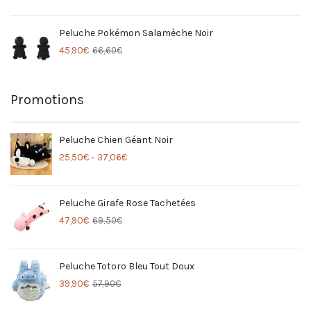
Peluche Raton Laveur
Peluche Pokémon Salamèche Noir
45,90
€
66,60
€
Peluche Oiseau
Peluche Chevreuil
Promotions
Peluche Chauve-souris
Peluche Chien Géant Noir
Peluche Rhinocéros
25,50
€
37,06
€
–
Peluche Léopard
Peluche Girafe Rose Tachetées
Peluche Grenouille
47,90
€
69,50
€
Peluche Hamster
Peluche Totoro Bleu Tout Doux
Peluche Abeille
39,90
€
57,90
€
Peluche Coccinelle