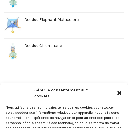
Peluche Rat
Doudou Éléphant Multicolore
Peluche Jaguar
Peluche Blaireau
Doudou Chien Jaune
Peluche Kangourou
Peluche Cafard
Peluche Espadon
Accueil
Peluche Lézard
Gérer le consentement aux
cookies
Blog
Peluche Toucan
Nous utilisons des technologies telles que les cookies pour stocker
F.A.Q.
et/ou accéder aux informations relatives aux appareils. Nous le faisons
pour améliorer l’expérience de navigation et pour afficher des publicités
Mentions légales
personnalisées. Consentir à ces technologies nous permettra de traiter