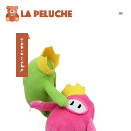
Rupture de stock
Accueil
Peluche
Doudou
Peluche Géante
Animaux
Peluche Kawaii
Doudou Chat
Personnages
Peluche Réaliste
Doudou Chien
Peluche Âne
Manga
Peluche Saint Valentin
Doudou Éléphant
Peluche Baleine
Peluche Totoro
Jeux Vidéo
Grosse Peluche
Doudou Lapin
Peluche Chat
Peluche Disney
Peluche Naruto