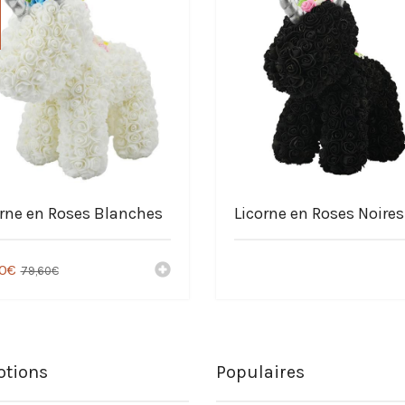
orne en Roses Blanches
Licorne en Roses Noires
0
€
79,60
€
tions
Populaires