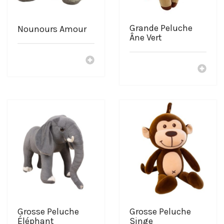
Des peluches perroquets pas chers
Nos peluches sont confectionnées avec douceur
Peluche Hippopotame
Grande Peluche
Nounours Amour
Âne Vert
Peluche Hibou et Chouette
Peluche Flamant Rose
Peluche Ours Polaire
Peluche Zèbre
Peluche Cerf
Peluche Axolotl
Peluche Narval
Gros Ours en Peluche
Grosse Peluche
Grosse Peluche
Éléphant
Singe
Nounours